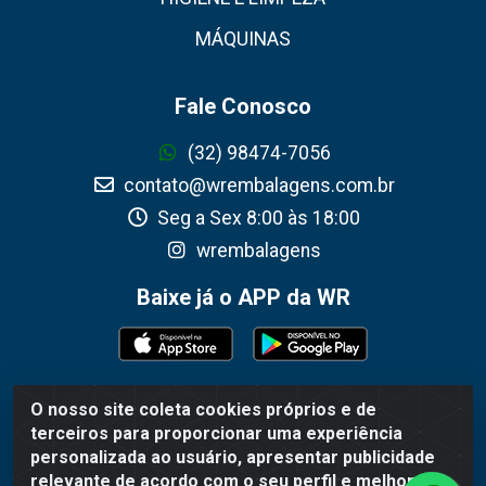
MÁQUINAS
Fale Conosco
(32) 98474-7056
contato@wrembalagens.com.br
Seg a Sex 8:00 às 18:00
wrembalagens
Baixe já o APP da WR
O nosso site coleta cookies próprios e de
WR Embalagens - R. Cel. Teodoro Gomes de Araújo, 1360 -
terceiros para proporcionar uma experiência
Grogotó - Barbacena / MG - CEP 36202-628 - CNPJ
personalizada ao usuário, apresentar publicidade
02.692.206/0001-55
relevante de acordo com o seu perfil e melhorar a