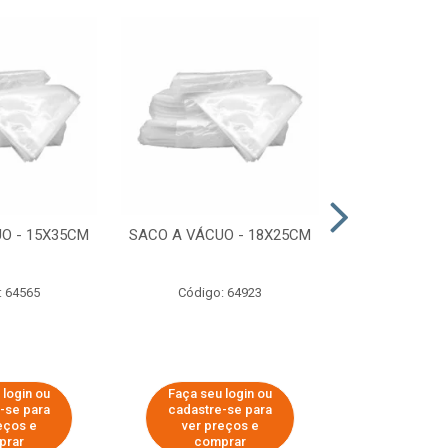
O - 15X35CM
SACO A VÁCUO - 18X25CM
STRETCH COM
ESTIRADO 4
2,50 KG 
: 64565
Código: 64923
Código:
 login ou
Faça seu login ou
Faça seu 
-se para
cadastre-se para
cadastre
eços e
ver preços e
ver pr
prar
comprar
comp