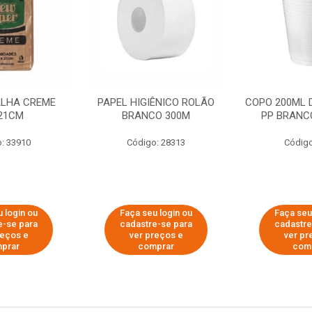
ALHA CREME
PAPEL HIGIÊNICO ROLÃO
COPO 200ML 
21CM
BRANCO 300M
PP BRANCO
: 33910
Código: 28313
Código
 login ou
Faça seu login ou
Faça seu
e-se para
cadastre-se para
cadastre
reços e
ver preços e
ver pr
prar
comprar
com