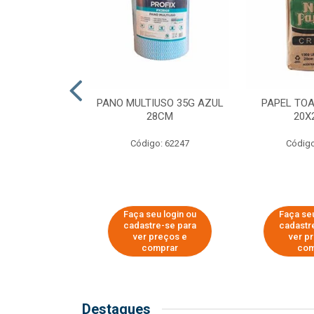
SER PARA
PANO MULTIUSO 35G AZUL
PAPEL TO
DE COPOS DE
28CM
20X
 E CAFÉ
Código: 62247
Código
o: 51281
u login ou
Faça seu login ou
Faça seu
e-se para
cadastre-se para
cadastr
reços e
ver preços e
ver p
mprar
comprar
com
Destaques