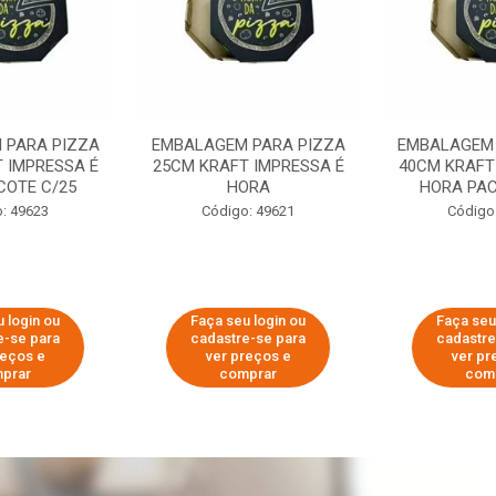
 PARA PIZZA
EMBALAGEM PARA PIZZA
EMBALAGEM 
 IMPRESSA É
25CM KRAFT IMPRESSA É
40CM KRAFT
COTE C/25
HORA
HORA PAC
: 49623
Código: 49621
Código
 login ou
Faça seu login ou
Faça seu
e-se para
cadastre-se para
cadastre
reços e
ver preços e
ver pr
prar
comprar
com