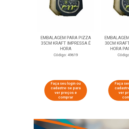
 PARA PIZZA
EMBALAGEM PARA PIZZA
EMBALAGEM
T IMPRESSA É
35CM KRAFT IMPRESSA É
30CM KRAFT
ORA
HORA
HORA PA
o: 60007
Código: 49619
Código
u login ou
Faça seu login ou
Faça seu
e-se para
cadastre-se para
cadastr
reços e
ver preços e
ver p
mprar
comprar
com