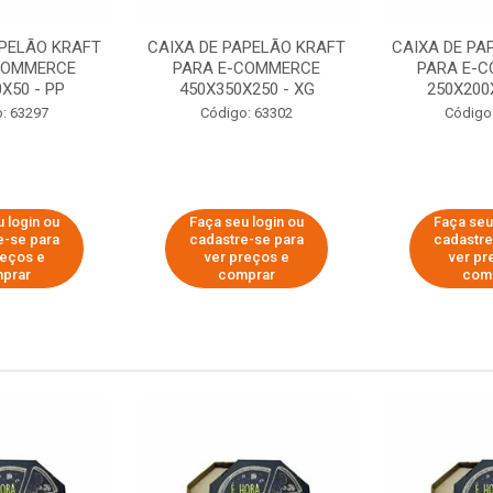
APELÃO KRAFT
CAIXA DE PAPELÃO KRAFT
CAIXA DE PA
COMMERCE
PARA E-COMMERCE
PARA E-
X50 - PP
450X350X250 - XG
250X200
: 63297
Código: 63302
Código
 login ou
Faça seu login ou
Faça seu
e-se para
cadastre-se para
cadastre
reços e
ver preços e
ver pr
prar
comprar
com