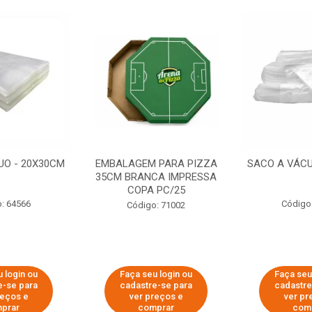
UO - 20X30CM
EMBALAGEM PARA PIZZA
SACO A VÁCU
35CM BRANCA IMPRESSA
COPA PC/25
: 64566
Código
Código: 71002
 login ou
Faça seu login ou
Faça seu
e-se para
cadastre-se para
cadastre
reços e
ver preços e
ver pr
prar
comprar
com