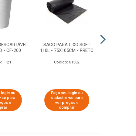
DESCARTÁVEL
SACO PARA LIXO SOFT
DISPENSER 
 - CF-200
110L - 75X105CM - PRETO
HIGIÊNICO R
ECOLÓGI
: 1121
Código: 61562
Código:
 login ou
Faça seu login ou
Faça seu 
-se para
cadastre-se para
cadastre
eços e
ver preços e
ver pr
prar
comprar
comp