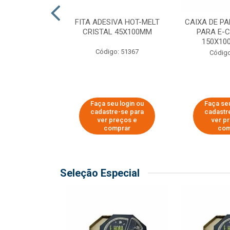
 PAPEL KRAFT
FITA ADESIVA HOT-MELT
CAIXA DE P
 - 40CM
CRISTAL 45X100MM
PARA E-
150X100
o: 23403
Código: 51367
Código
u login ou
Faça seu login ou
Faça seu
e-se para
cadastre-se para
cadastr
reços e
ver preços e
ver p
mprar
comprar
com
Seleção Especial