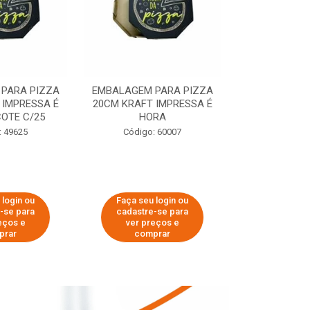
PARA PIZZA
EMBALAGEM PARA PIZZA
EMBALAGEM 
 IMPRESSA É
20CM KRAFT IMPRESSA É
35CM KRAFT 
OTE C/25
HORA
HO
: 49625
Código: 60007
Código:
 login ou
Faça seu login ou
Faça seu 
-se para
cadastre-se para
cadastre
eços e
ver preços e
ver pr
prar
comprar
comp