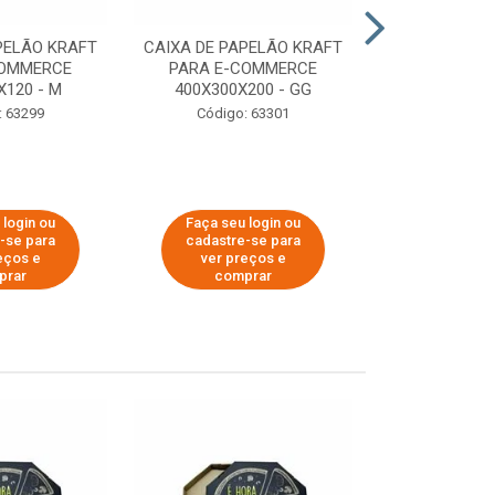
PELÃO KRAFT
CAIXA DE PAPELÃO KRAFT
CAIXA DE PA
COMMERCE
PARA E-COMMERCE
PARA E-C
X120 - M
400X300X200 - GG
200X150
: 63299
Código: 63301
Código:
 login ou
Faça seu login ou
Faça seu 
-se para
cadastre-se para
cadastre
eços e
ver preços e
ver pr
prar
comprar
comp