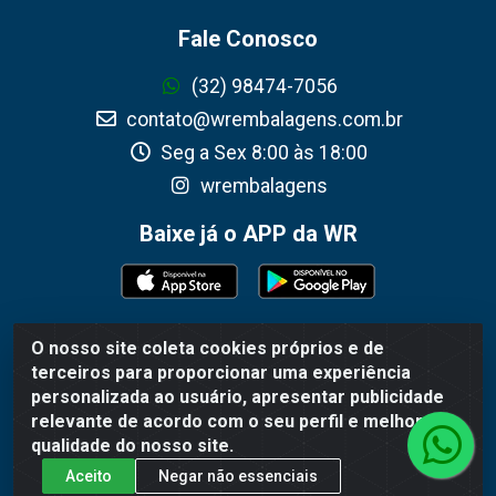
Fale Conosco
(32) 98474-7056
contato@wrembalagens.com.br
Seg a Sex 8:00 às 18:00
wrembalagens
Baixe já o APP da WR
O nosso site coleta cookies próprios e de
WR Embalagens - R. Cel. Teodoro Gomes de Araújo, 1360 -
terceiros para proporcionar uma experiência
Grogotó - Barbacena / MG - CEP 36202-628 - CNPJ
personalizada ao usuário, apresentar publicidade
02.692.206/0001-55
relevante de acordo com o seu perfil e melhorar a
qualidade do nosso site.
Aceito
Negar não essenciais