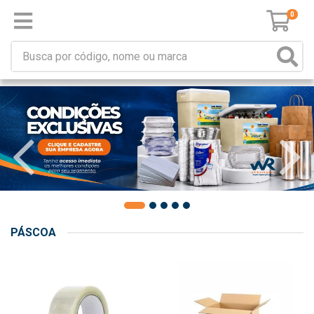
0
PÁSCOA