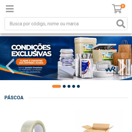
0
PÁSCOA