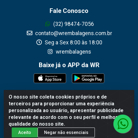
Fale Conosco
(32) 98474-7056
contato@wrembalagens.com.br
Seg a Sex 8:00 às 18:00
wrembalagens
Baixe já o APP da WR
O nosso site coleta cookies próprios e de
WR Embalagens - R. Cel. Teodoro Gomes de Araújo, 1360 -
terceiros para proporcionar uma experiência
Grogotó - Barbacena / MG - CEP 36202-628 - CNPJ
personalizada ao usuário, apresentar publicidade
02.692.206/0001-55
relevante de acordo com o seu perfil e melhorar a
qualidade do nosso site.
Aceito
Negar não essenciais