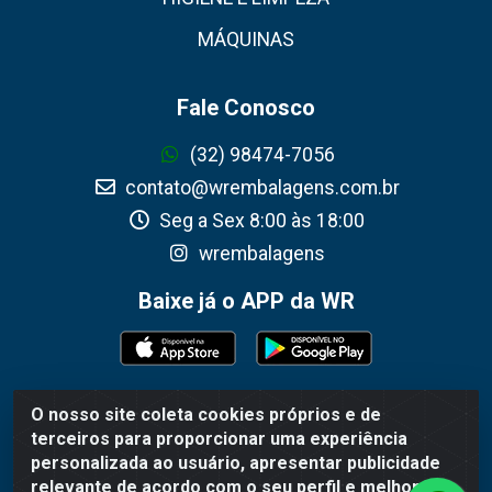
MÁQUINAS
Fale Conosco
(32) 98474-7056
contato@wrembalagens.com.br
Seg a Sex 8:00 às 18:00
wrembalagens
Baixe já o APP da WR
O nosso site coleta cookies próprios e de
WR Embalagens - R. Cel. Teodoro Gomes de Araújo, 1360 -
terceiros para proporcionar uma experiência
Grogotó - Barbacena / MG - CEP 36202-628 - CNPJ
personalizada ao usuário, apresentar publicidade
02.692.206/0001-55
relevante de acordo com o seu perfil e melhorar a