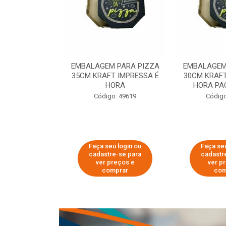
 PARA PIZZA
EMBALAGEM PARA PIZZA
EMBALAGEM
T IMPRESSA É
35CM KRAFT IMPRESSA É
30CM KRAFT
ORA
HORA
HORA PA
o: 60007
Código: 49619
Código
u login ou
Faça seu login ou
Faça seu
e-se para
cadastre-se para
cadastr
reços e
ver preços e
ver p
mprar
comprar
com