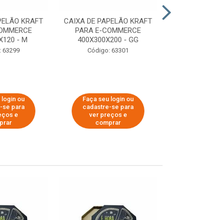
PELÃO KRAFT
CAIXA DE PAPELÃO KRAFT
CAIXA DE PA
COMMERCE
PARA E-COMMERCE
PARA E-C
X120 - M
400X300X200 - GG
200X150
: 63299
Código: 63301
Código:
 login ou
Faça seu login ou
Faça seu 
-se para
cadastre-se para
cadastre
eços e
ver preços e
ver pr
prar
comprar
comp