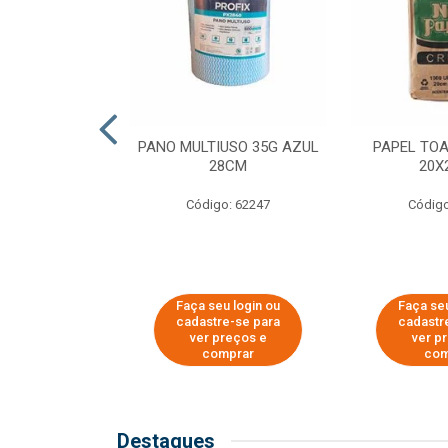
SER PARA
PANO MULTIUSO 35G AZUL
PAPEL TO
DE COPOS DE
28CM
20X
 E CAFÉ
Código: 62247
Código
o: 51281
u login ou
Faça seu login ou
Faça seu
e-se para
cadastre-se para
cadastr
reços e
ver preços e
ver p
mprar
comprar
com
Destaques