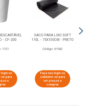
DESCARTÁVEL
SACO PARA LIXO SOFT
DISPENSER 
 - CF-200
110L - 75X105CM - PRETO
HIGIÊNICO R
ECOLÓGI
: 1121
Código: 61562
Código:
 login ou
Faça seu login ou
Faça seu 
-se para
cadastre-se para
cadastre
eços e
ver preços e
ver pr
prar
comprar
comp