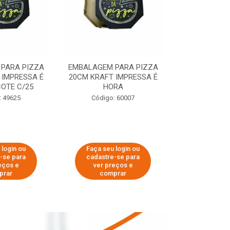
PARA PIZZA
EMBALAGEM PARA PIZZA
EMBALAGEM 
 IMPRESSA É
20CM KRAFT IMPRESSA É
35CM KRAFT 
OTE C/25
HORA
HO
: 49625
Código: 60007
Código:
 login ou
Faça seu login ou
Faça seu 
-se para
cadastre-se para
cadastre
eços e
ver preços e
ver pr
prar
comprar
comp