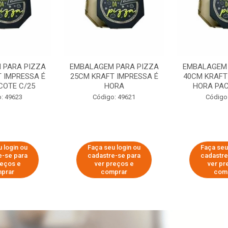
 PARA PIZZA
EMBALAGEM PARA PIZZA
EMBALAGEM 
 IMPRESSA É
25CM KRAFT IMPRESSA É
40CM KRAFT
COTE C/25
HORA
HORA PAC
: 49623
Código: 49621
Código
 login ou
Faça seu login ou
Faça seu
e-se para
cadastre-se para
cadastre
reços e
ver preços e
ver pr
prar
comprar
com