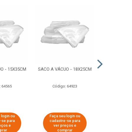
O - 15X35CM
SACO A VÁCUO - 18X25CM
STRETCH COM
ESTIRADO 4
2,50 KG 
: 64565
Código: 64923
Código:
 login ou
Faça seu login ou
Faça seu 
-se para
cadastre-se para
cadastre
eços e
ver preços e
ver pr
prar
comprar
comp