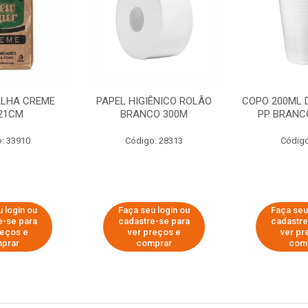
ALHA CREME
PAPEL HIGIÊNICO ROLÃO
COPO 200ML 
21CM
BRANCO 300M
PP BRANCO
: 33910
Código: 28313
Código
 login ou
Faça seu login ou
Faça seu
e-se para
cadastre-se para
cadastre
reços e
ver preços e
ver pr
prar
comprar
com