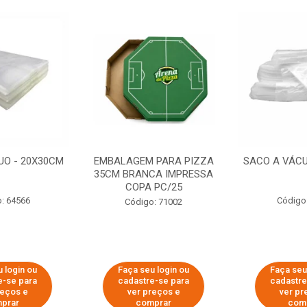
UO - 20X30CM
EMBALAGEM PARA PIZZA
SACO A VÁCU
35CM BRANCA IMPRESSA
COPA PC/25
: 64566
Código
Código: 71002
 login ou
Faça seu login ou
Faça seu
e-se para
cadastre-se para
cadastre
reços e
ver preços e
ver pr
prar
comprar
com