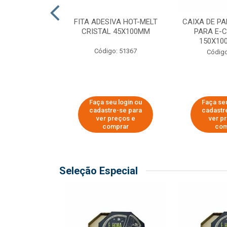
 PAPEL KRAFT
FITA ADESIVA HOT-MELT
CAIXA DE P
 - 40CM
CRISTAL 45X100MM
PARA E-
150X100
o: 23403
Código: 51367
Código
u login ou
Faça seu login ou
Faça seu
e-se para
cadastre-se para
cadastr
reços e
ver preços e
ver p
mprar
comprar
com
Seleção Especial