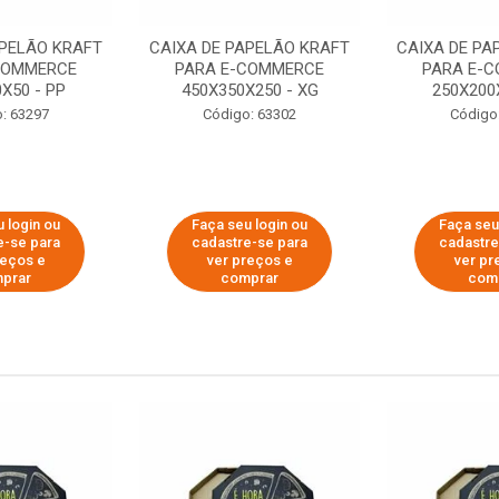
APELÃO KRAFT
CAIXA DE PAPELÃO KRAFT
CAIXA DE PA
COMMERCE
PARA E-COMMERCE
PARA E-
X50 - PP
450X350X250 - XG
250X200
: 63297
Código: 63302
Código
 login ou
Faça seu login ou
Faça seu
e-se para
cadastre-se para
cadastre
reços e
ver preços e
ver pr
prar
comprar
com