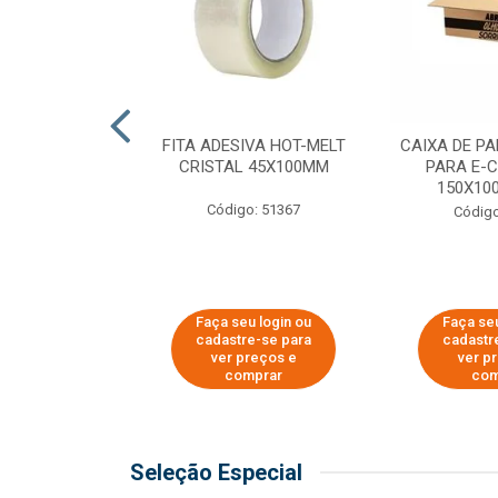
 PAPEL KRAFT
FITA ADESIVA HOT-MELT
CAIXA DE P
 - 40CM
CRISTAL 45X100MM
PARA E-
150X100
o: 23403
Código: 51367
Código
u login ou
Faça seu login ou
Faça seu
e-se para
cadastre-se para
cadastr
reços e
ver preços e
ver p
mprar
comprar
com
Seleção Especial