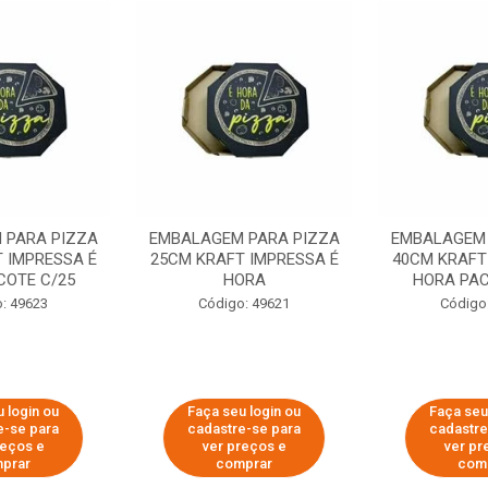
 PARA PIZZA
EMBALAGEM PARA PIZZA
EMBALAGEM 
 IMPRESSA É
25CM KRAFT IMPRESSA É
40CM KRAFT
COTE C/25
HORA
HORA PAC
: 49623
Código: 49621
Código
 login ou
Faça seu login ou
Faça seu
e-se para
cadastre-se para
cadastre
reços e
ver preços e
ver pr
prar
comprar
com