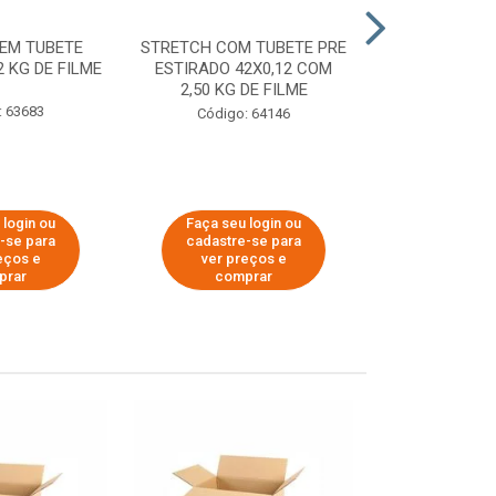
EM TUBETE
STRETCH COM TUBETE PRE
STRETCH COM
2 KG DE FILME
ESTIRADO 42X0,12 COM
ESTIRADO 4
2,50 KG DE FILME
2,00 KG 
: 63683
Código: 64146
Código:
 login ou
Faça seu login ou
Faça seu 
-se para
cadastre-se para
cadastre
eços e
ver preços e
ver pr
prar
comprar
comp