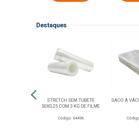
Destaques
COM TUBETE
STRETCH SEM TUBETE
SACO A VÁC
M 2,50 KG DE
50X0,25 COM 3 KG DE FILME
ILME
Código: 64496
Código
o: 64499