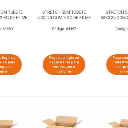
COM TUBETE
STRETCH SEM TUBETE
STRETCH S
2 KG DE FILME
50X0,20 COM 3 KG DE FILME
50X0,25 COM 
: 63680
Código: 64497
Código
 login ou
Faça seu login ou
Faça seu
e-se para
cadastre-se para
cadastre
reços e
ver preços e
ver pr
prar
comprar
com