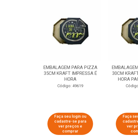
 PARA PIZZA
EMBALAGEM PARA PIZZA
EMBALAGEM
T IMPRESSA É
35CM KRAFT IMPRESSA É
30CM KRAFT
ORA
HORA
HORA PA
o: 60007
Código: 49619
Código
u login ou
Faça seu login ou
Faça seu
e-se para
cadastre-se para
cadastr
reços e
ver preços e
ver p
mprar
comprar
com