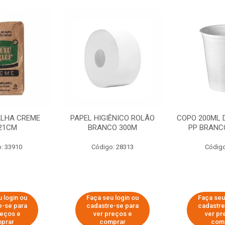
ALHA CREME
PAPEL HIGIÊNICO ROLÃO
COPO 200ML 
21CM
BRANCO 300M
PP BRANCO
: 33910
Código: 28313
Código
 login ou
Faça seu login ou
Faça seu
e-se para
cadastre-se para
cadastre
reços e
ver preços e
ver pr
prar
comprar
com