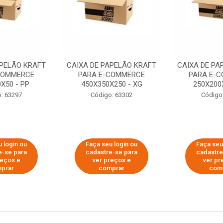
APELÃO KRAFT
CAIXA DE PAPELÃO KRAFT
CAIXA DE PA
COMMERCE
PARA E-COMMERCE
PARA E-
X50 - PP
450X350X250 - XG
250X200
: 63297
Código: 63302
Código
 login ou
Faça seu login ou
Faça seu
e-se para
cadastre-se para
cadastre
reços e
ver preços e
ver pr
prar
comprar
com