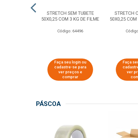
M TUBETE PRE
STRETCH SEM TUBETE
STRETCH 
42X0,12 COM
50X0,25 COM 3 KG DE FILME
50X0,25 COM 
 DE FILME
Código: 64496
Código
o: 64354
u login ou
Faça seu login ou
Faça seu
e-se para
cadastre-se para
cadastr
reços e
ver preços e
ver p
mprar
comprar
com
PÁSCOA