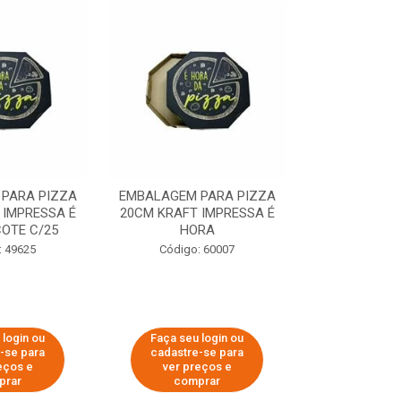
PARA PIZZA
EMBALAGEM PARA PIZZA
EMBALAGEM 
 IMPRESSA É
20CM KRAFT IMPRESSA É
35CM KRAFT 
OTE C/25
HORA
HO
: 49625
Código: 60007
Código:
 login ou
Faça seu login ou
Faça seu 
-se para
cadastre-se para
cadastre
eços e
ver preços e
ver pr
prar
comprar
comp