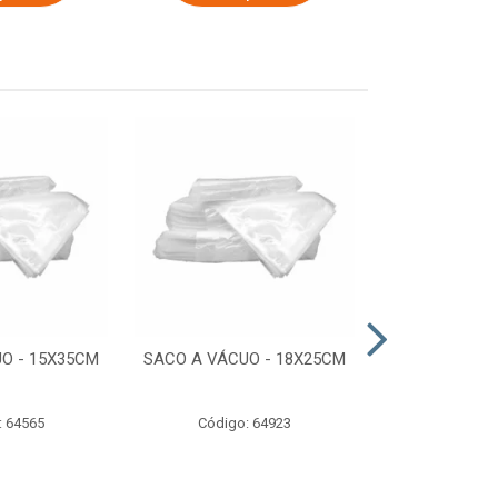
O - 15X35CM
SACO A VÁCUO - 18X25CM
STRETCH COM
ESTIRADO 4
2,50 KG 
: 64565
Código: 64923
Código: