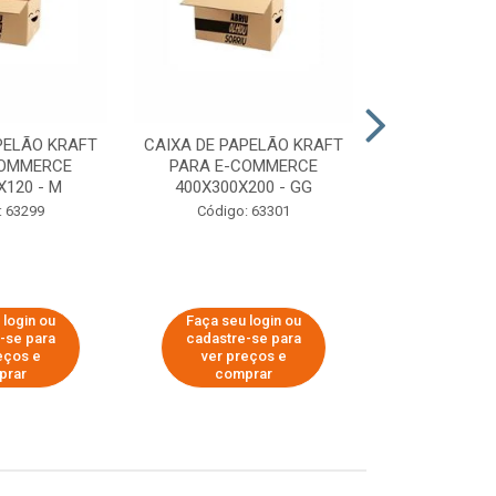
PELÃO KRAFT
CAIXA DE PAPELÃO KRAFT
CAIXA DE PA
COMMERCE
PARA E-COMMERCE
PARA E-C
X120 - M
400X300X200 - GG
200X150
: 63299
Código: 63301
Código:
 login ou
Faça seu login ou
Faça seu 
-se para
cadastre-se para
cadastre
eços e
ver preços e
ver pr
prar
comprar
comp