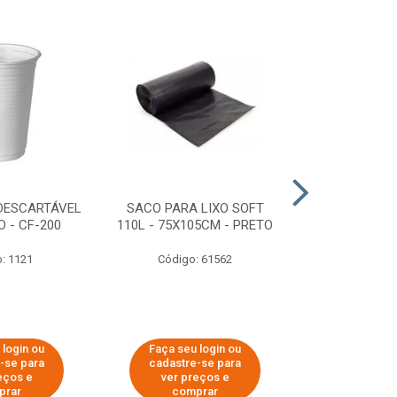
DESCARTÁVEL
SACO PARA LIXO SOFT
DISPENSER 
 - CF-200
110L - 75X105CM - PRETO
HIGIÊNICO R
ECOLÓGI
: 1121
Código: 61562
Código:
 login ou
Faça seu login ou
Faça seu 
-se para
cadastre-se para
cadastre
eços e
ver preços e
ver pr
prar
comprar
comp