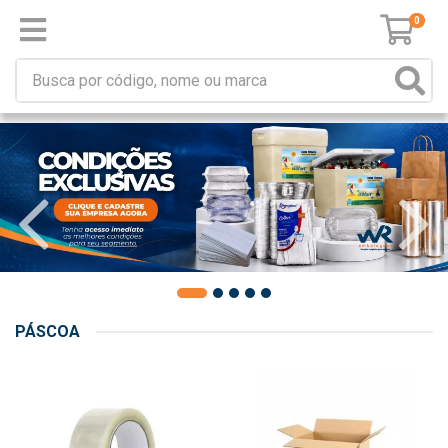
0
PÁSCOA