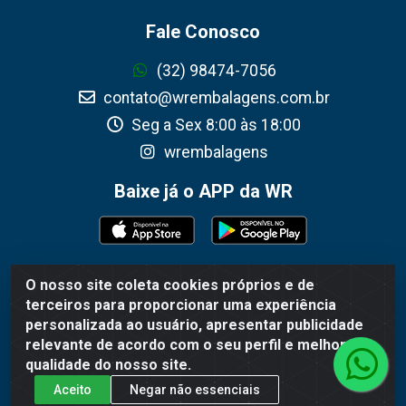
Fale Conosco
(32) 98474-7056
contato@wrembalagens.com.br
Seg a Sex 8:00 às 18:00
wrembalagens
Baixe já o APP da WR
O nosso site coleta cookies próprios e de
WR Embalagens - R. Cel. Teodoro Gomes de Araújo, 1360 -
terceiros para proporcionar uma experiência
Grogotó - Barbacena / MG - CEP 36202-628 - CNPJ
personalizada ao usuário, apresentar publicidade
02.692.206/0001-55
relevante de acordo com o seu perfil e melhorar a
qualidade do nosso site.
Aceito
Negar não essenciais