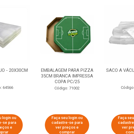
UO - 20X30CM
EMBALAGEM PARA PIZZA
SACO A VÁCU
35CM BRANCA IMPRESSA
COPA PC/25
: 64566
Código
Código: 71002
 login ou
Faça seu login ou
Faça seu
e-se para
cadastre-se para
cadastre
reços e
ver preços e
ver pr
prar
comprar
com