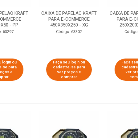
APELÃO KRAFT
CAIXA DE PAPELÃO KRAFT
CAIXA DE PA
COMMERCE
PARA E-COMMERCE
PARA E-
X50 - PP
450X350X250 - XG
250X200
: 63297
Código: 63302
Código
 login ou
Faça seu login ou
Faça seu
e-se para
cadastre-se para
cadastre
reços e
ver preços e
ver pr
prar
comprar
com