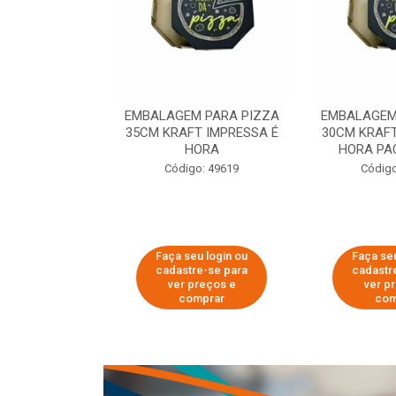
 PARA PIZZA
EMBALAGEM PARA PIZZA
EMBALAGEM
T IMPRESSA É
35CM KRAFT IMPRESSA É
30CM KRAFT
ORA
HORA
HORA PA
o: 60007
Código: 49619
Código
u login ou
Faça seu login ou
Faça seu
e-se para
cadastre-se para
cadastr
reços e
ver preços e
ver p
mprar
comprar
com