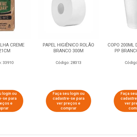
ALHA CREME
PAPEL HIGIÊNICO ROLÃO
COPO 200ML 
21CM
BRANCO 300M
PP BRANCO
: 33910
Código: 28313
Código
 login ou
Faça seu login ou
Faça seu
e-se para
cadastre-se para
cadastre
reços e
ver preços e
ver pr
prar
comprar
com