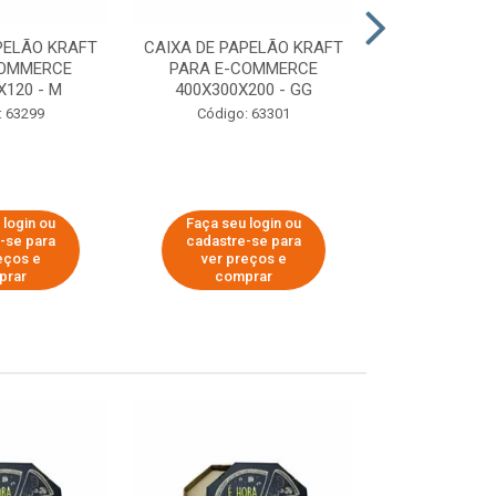
PELÃO KRAFT
CAIXA DE PAPELÃO KRAFT
CAIXA DE PA
COMMERCE
PARA E-COMMERCE
PARA E-C
X120 - M
400X300X200 - GG
200X150
: 63299
Código: 63301
Código:
 login ou
Faça seu login ou
Faça seu 
-se para
cadastre-se para
cadastre
eços e
ver preços e
ver pr
prar
comprar
comp