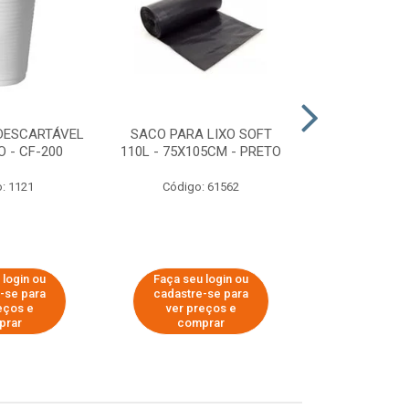
DESCARTÁVEL
SACO PARA LIXO SOFT
DISPENSER 
 - CF-200
110L - 75X105CM - PRETO
HIGIÊNICO R
ECOLÓGI
: 1121
Código: 61562
Código:
 login ou
Faça seu login ou
Faça seu 
-se para
cadastre-se para
cadastre
eços e
ver preços e
ver pr
prar
comprar
comp