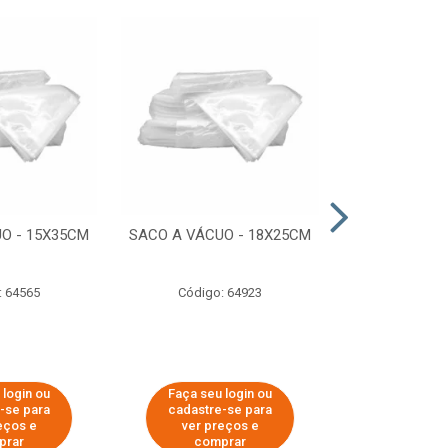
O - 15X35CM
SACO A VÁCUO - 18X25CM
STRETCH COM
ESTIRADO 4
2,50 KG 
: 64565
Código: 64923
Código:
 login ou
Faça seu login ou
Faça seu 
-se para
cadastre-se para
cadastre
eços e
ver preços e
ver pr
prar
comprar
comp