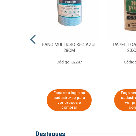
SER PARA
PANO MULTIUSO 35G AZUL
PAPEL TO
DE COPOS DE
28CM
20X
 E CAFÉ
Código: 62247
Código
o: 51281
u login ou
Faça seu login ou
Faça seu
e-se para
cadastre-se para
cadastr
reços e
ver preços e
ver p
mprar
comprar
com
Destaques