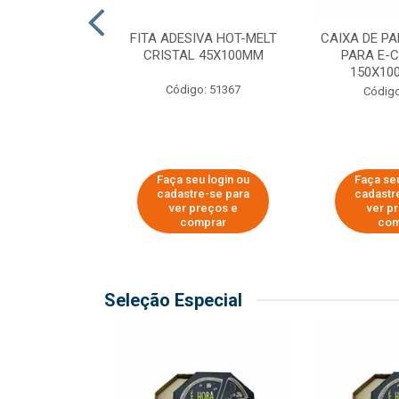
 PAPEL KRAFT
FITA ADESIVA HOT-MELT
CAIXA DE P
 - 40CM
CRISTAL 45X100MM
PARA E-
150X100
o: 23403
Código: 51367
Código
u login ou
Faça seu login ou
Faça seu
e-se para
cadastre-se para
cadastr
reços e
ver preços e
ver p
mprar
comprar
com
Seleção Especial