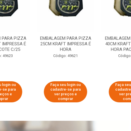
 PARA PIZZA
EMBALAGEM PARA PIZZA
EMBALAGEM 
 IMPRESSA É
25CM KRAFT IMPRESSA É
40CM KRAFT
COTE C/25
HORA
HORA PAC
: 49623
Código: 49621
Código
 login ou
Faça seu login ou
Faça seu
e-se para
cadastre-se para
cadastre
reços e
ver preços e
ver pr
prar
comprar
com