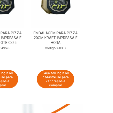
PARA PIZZA
EMBALAGEM PARA PIZZA
EMBALAGEM 
 IMPRESSA É
20CM KRAFT IMPRESSA É
35CM KRAFT 
OTE C/25
HORA
HO
: 49625
Código: 60007
Código:
 login ou
Faça seu login ou
Faça seu 
-se para
cadastre-se para
cadastre
eços e
ver preços e
ver pr
prar
comprar
comp