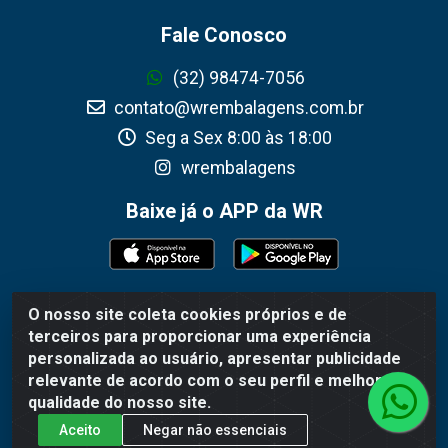
Fale Conosco
(32) 98474-7056
contato@wrembalagens.com.br
Seg a Sex 8:00 às 18:00
wrembalagens
Baixe já o APP da WR
O nosso site coleta cookies próprios e de
WR Embalagens - R. Cel. Teodoro Gomes de Araújo, 1360 -
terceiros para proporcionar uma experiência
Grogotó - Barbacena / MG - CEP 36202-628 - CNPJ
personalizada ao usuário, apresentar publicidade
02.692.206/0001-55
relevante de acordo com o seu perfil e melhorar a
qualidade do nosso site.
Aceito
Negar não essenciais