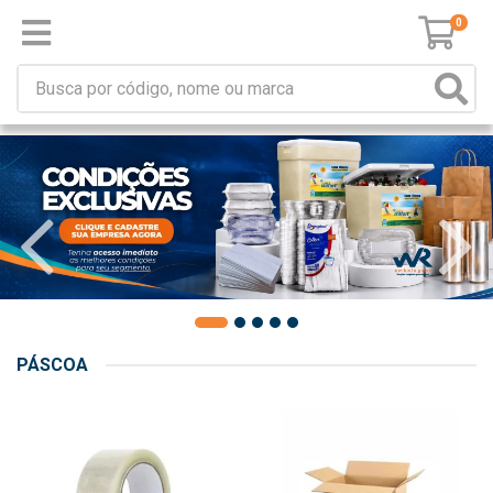
0
PÁSCOA