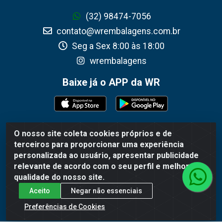
(32) 98474-7056
contato@wrembalagens.com.br
Seg a Sex 8:00 às 18:00
wrembalagens
Baixe já o APP da WR
O nosso site coleta cookies próprios e de
WR Embalagens - R. Cel. Teodoro Gomes de Araújo, 1360 -
terceiros para proporcionar uma experiência
Grogotó - Barbacena / MG - CEP 36202-628 - CNPJ
personalizada ao usuário, apresentar publicidade
02.692.206/0001-55
relevante de acordo com o seu perfil e melhorar a
qualidade do nosso site.
Aceito
Negar não essenciais
Preferências de Cookies