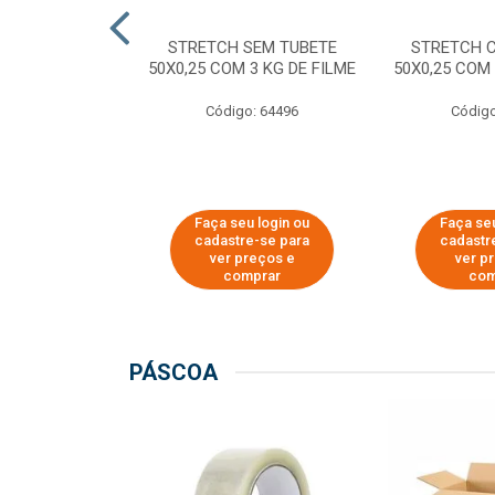
M TUBETE PRE
STRETCH SEM TUBETE
STRETCH 
42X0,12 COM
50X0,25 COM 3 KG DE FILME
50X0,25 COM 
 DE FILME
Código: 64496
Código
o: 64354
u login ou
Faça seu login ou
Faça seu
e-se para
cadastre-se para
cadastr
reços e
ver preços e
ver p
mprar
comprar
com
PÁSCOA