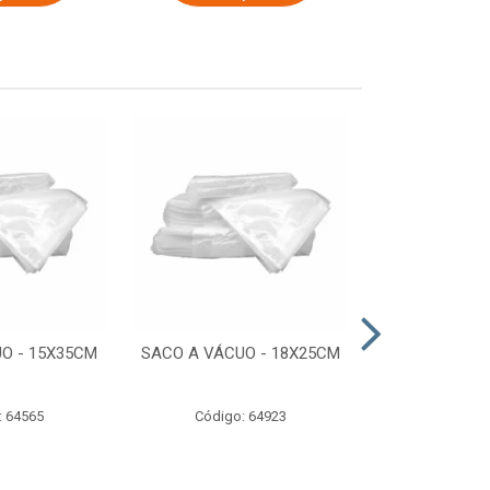
O - 15X35CM
SACO A VÁCUO - 18X25CM
STRETCH COM
ESTIRADO 4
2,50 KG 
: 64565
Código: 64923
Código: