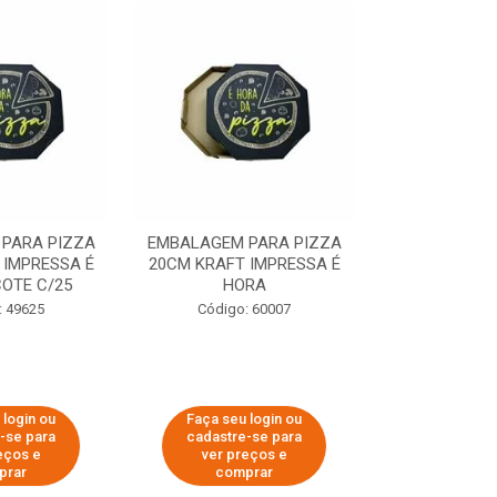
PARA PIZZA
EMBALAGEM PARA PIZZA
EMBALAGEM 
 IMPRESSA É
20CM KRAFT IMPRESSA É
35CM KRAFT 
OTE C/25
HORA
HO
: 49625
Código: 60007
Código:
 login ou
Faça seu login ou
Faça seu 
-se para
cadastre-se para
cadastre
eços e
ver preços e
ver pr
prar
comprar
comp