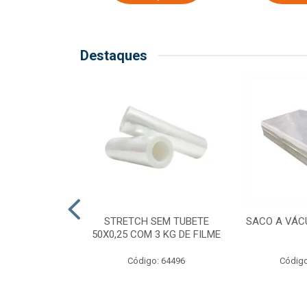
Destaques
COM TUBETE
STRETCH SEM TUBETE
SACO A VÁC
M 2,50 KG DE
50X0,25 COM 3 KG DE FILME
ILME
Código: 64496
Código
o: 64499