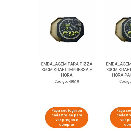
 PARA PIZZA
EMBALAGEM PARA PIZZA
EMBALAGEM
T IMPRESSA É
35CM KRAFT IMPRESSA É
30CM KRAFT
ORA
HORA
HORA PA
o: 60007
Código: 49619
Código
u login ou
Faça seu login ou
Faça seu
e-se para
cadastre-se para
cadastr
reços e
ver preços e
ver p
mprar
comprar
com