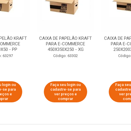
APELÃO KRAFT
CAIXA DE PAPELÃO KRAFT
CAIXA DE PA
COMMERCE
PARA E-COMMERCE
PARA E-
X50 - PP
450X350X250 - XG
250X200
: 63297
Código: 63302
Código
 login ou
Faça seu login ou
Faça seu
e-se para
cadastre-se para
cadastre
reços e
ver preços e
ver pr
prar
comprar
com