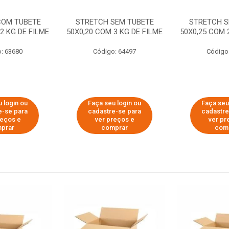
COM TUBETE
STRETCH SEM TUBETE
STRETCH S
2 KG DE FILME
50X0,20 COM 3 KG DE FILME
50X0,25 COM 
: 63680
Código: 64497
Código
 login ou
Faça seu login ou
Faça seu
e-se para
cadastre-se para
cadastre
reços e
ver preços e
ver pr
prar
comprar
com