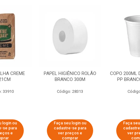
ALHA CREME
PAPEL HIGIÊNICO ROLÃO
COPO 200ML 
21CM
BRANCO 300M
PP BRANCO
: 33910
Código: 28313
Código
 login ou
Faça seu login ou
Faça seu
e-se para
cadastre-se para
cadastre
reços e
ver preços e
ver pr
prar
comprar
com