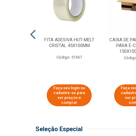
 PAPEL KRAFT
FITA ADESIVA HOT-MELT
CAIXA DE P
 - 40CM
CRISTAL 45X100MM
PARA E-
150X100
o: 23403
Código: 51367
Código
u login ou
Faça seu login ou
Faça seu
e-se para
cadastre-se para
cadastr
reços e
ver preços e
ver p
mprar
comprar
com
Seleção Especial