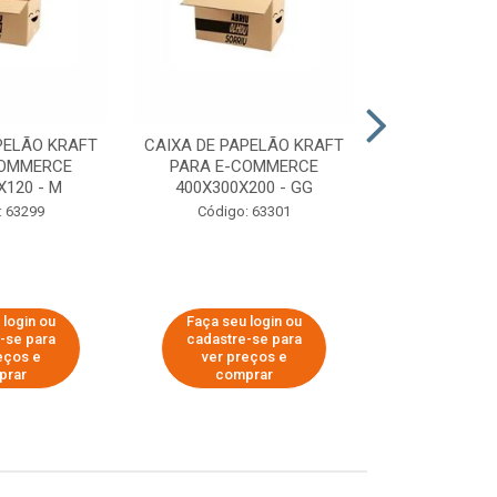
PELÃO KRAFT
CAIXA DE PAPELÃO KRAFT
CAIXA DE PA
COMMERCE
PARA E-COMMERCE
PARA E-C
X120 - M
400X300X200 - GG
200X150
: 63299
Código: 63301
Código:
 login ou
Faça seu login ou
Faça seu 
-se para
cadastre-se para
cadastre
eços e
ver preços e
ver pr
prar
comprar
comp