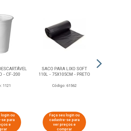
DESCARTÁVEL
SACO PARA LIXO SOFT
DISPENSER 
 - CF-200
110L - 75X105CM - PRETO
HIGIÊNICO R
ECOLÓGI
: 1121
Código: 61562
Código:
 login ou
Faça seu login ou
Faça seu 
-se para
cadastre-se para
cadastre
eços e
ver preços e
ver pr
prar
comprar
comp