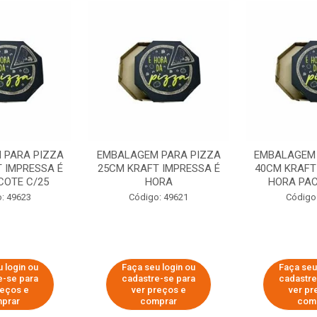
 PARA PIZZA
EMBALAGEM PARA PIZZA
EMBALAGEM 
 IMPRESSA É
25CM KRAFT IMPRESSA É
40CM KRAFT
COTE C/25
HORA
HORA PAC
: 49623
Código: 49621
Código
 login ou
Faça seu login ou
Faça seu
e-se para
cadastre-se para
cadastre
reços e
ver preços e
ver pr
prar
comprar
com