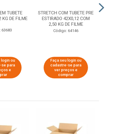
EM TUBETE
STRETCH COM TUBETE PRE
STRETCH COM
2 KG DE FILME
ESTIRADO 42X0,12 COM
ESTIRADO 4
2,50 KG DE FILME
2,00 KG 
: 63683
Código: 64146
Código:
 login ou
Faça seu login ou
Faça seu 
-se para
cadastre-se para
cadastre
eços e
ver preços e
ver pr
prar
comprar
comp