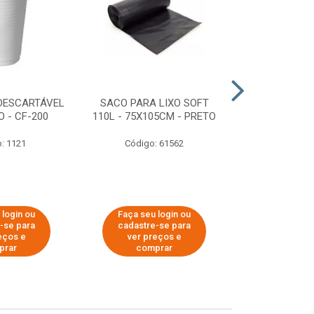
DESCARTÁVEL
SACO PARA LIXO SOFT
DISPENSER 
 - CF-200
110L - 75X105CM - PRETO
HIGIÊNICO R
ECOLÓGI
: 1121
Código: 61562
Código:
 login ou
Faça seu login ou
Faça seu 
-se para
cadastre-se para
cadastre
eços e
ver preços e
ver pr
prar
comprar
comp