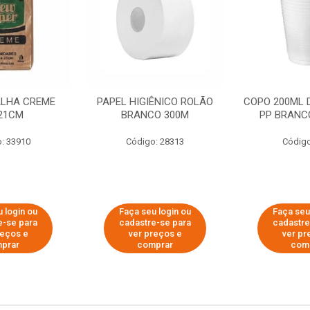
ALHA CREME
PAPEL HIGIÊNICO ROLÃO
COPO 200ML 
21CM
BRANCO 300M
PP BRANCO
: 33910
Código: 28313
Código
 login ou
Faça seu login ou
Faça seu
e-se para
cadastre-se para
cadastre
reços e
ver preços e
ver pr
prar
comprar
com