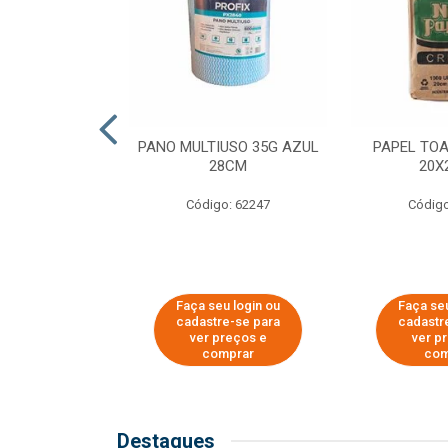
SER PARA
PANO MULTIUSO 35G AZUL
PAPEL TO
DE COPOS DE
28CM
20X
 E CAFÉ
Código: 62247
Código
o: 51281
u login ou
Faça seu login ou
Faça seu
e-se para
cadastre-se para
cadastr
reços e
ver preços e
ver p
mprar
comprar
com
Destaques