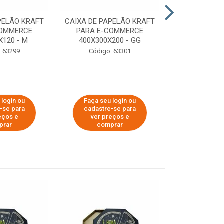
PELÃO KRAFT
CAIXA DE PAPELÃO KRAFT
CAIXA DE PA
COMMERCE
PARA E-COMMERCE
PARA E-C
X120 - M
400X300X200 - GG
200X150
: 63299
Código: 63301
Código:
 login ou
Faça seu login ou
Faça seu 
-se para
cadastre-se para
cadastre
eços e
ver preços e
ver pr
prar
comprar
comp