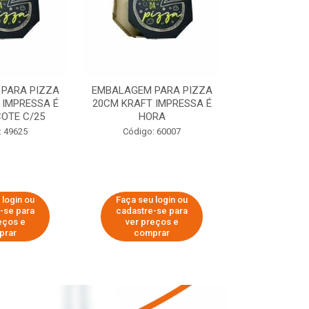
PARA PIZZA
EMBALAGEM PARA PIZZA
EMBALAGEM 
 IMPRESSA É
20CM KRAFT IMPRESSA É
35CM KRAFT 
OTE C/25
HORA
HO
: 49625
Código: 60007
Código:
 login ou
Faça seu login ou
Faça seu 
-se para
cadastre-se para
cadastre
eços e
ver preços e
ver pr
prar
comprar
comp