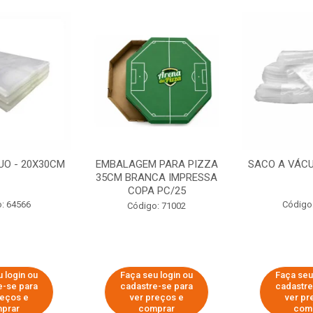
UO - 20X30CM
EMBALAGEM PARA PIZZA
SACO A VÁCU
35CM BRANCA IMPRESSA
COPA PC/25
: 64566
Código
Código: 71002
 login ou
Faça seu login ou
Faça seu
e-se para
cadastre-se para
cadastre
reços e
ver preços e
ver pr
prar
comprar
com