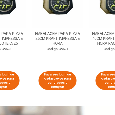
 PARA PIZZA
EMBALAGEM PARA PIZZA
EMBALAGEM 
 IMPRESSA É
25CM KRAFT IMPRESSA É
40CM KRAFT
COTE C/25
HORA
HORA PAC
: 49623
Código: 49621
Código
 login ou
Faça seu login ou
Faça seu
e-se para
cadastre-se para
cadastre
reços e
ver preços e
ver pr
prar
comprar
com