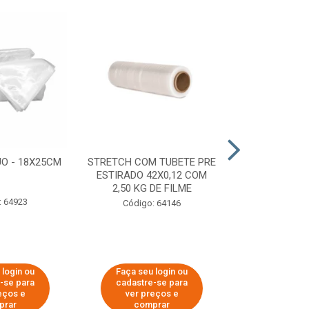
O - 18X25CM
STRETCH COM TUBETE PRE
STRETCH C
ESTIRADO 42X0,12 COM
50X0,25 COM
2,50 KG DE FILME
FIL
: 64923
Código: 64146
Código:
 login ou
Faça seu login ou
Faça seu 
-se para
cadastre-se para
cadastre
eços e
ver preços e
ver pr
prar
comprar
comp