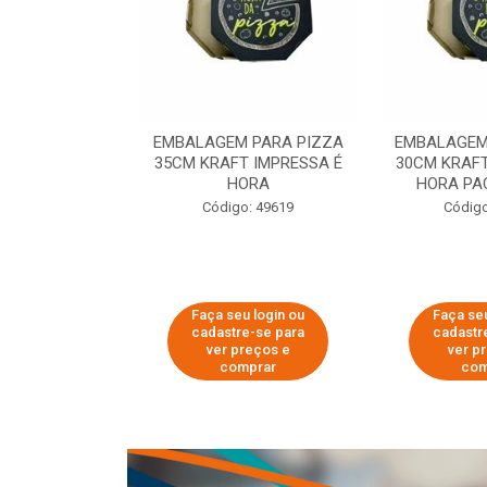
 PARA PIZZA
EMBALAGEM PARA PIZZA
EMBALAGEM
T IMPRESSA É
35CM KRAFT IMPRESSA É
30CM KRAFT
ORA
HORA
HORA PA
o: 60007
Código: 49619
Código
u login ou
Faça seu login ou
Faça seu
e-se para
cadastre-se para
cadastr
reços e
ver preços e
ver p
mprar
comprar
com