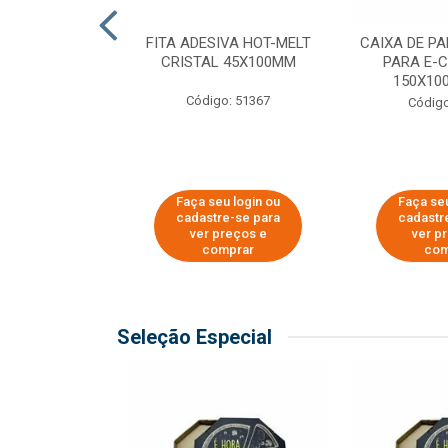
 PAPEL KRAFT
FITA ADESIVA HOT-MELT
CAIXA DE P
 - 40CM
CRISTAL 45X100MM
PARA E-
150X100
o: 23403
Código: 51367
Código
u login ou
Faça seu login ou
Faça seu
e-se para
cadastre-se para
cadastr
reços e
ver preços e
ver p
mprar
comprar
com
Seleção Especial