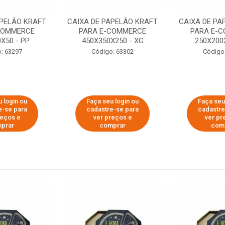
APELÃO KRAFT
CAIXA DE PAPELÃO KRAFT
CAIXA DE PA
COMMERCE
PARA E-COMMERCE
PARA E-
X50 - PP
450X350X250 - XG
250X200
: 63297
Código: 63302
Código
 login ou
Faça seu login ou
Faça seu
e-se para
cadastre-se para
cadastre
reços e
ver preços e
ver pr
prar
comprar
com