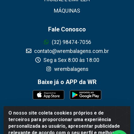
MÁQUINAS
Fale Conosco
(32) 98474-7056
contato@wrembalagens.com.br
Seg a Sex 8:00 às 18:00
wrembalagens
Baixe já o APP da WR
O nosso site coleta cookies próprios e de
WR Embalagens - R. Cel. Teodoro Gomes de Araújo, 1360 -
terceiros para proporcionar uma experiência
Grogotó - Barbacena / MG - CEP 36202-628 - CNPJ
personalizada ao usuário, apresentar publicidade
02.692.206/0001-55
relevante de acordo com o seu perfil e melhorar a