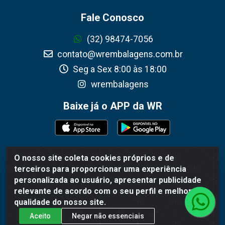
Fale Conosco
(32) 98474-7056
contato@wrembalagens.com.br
Seg a Sex 8:00 às 18:00
wrembalagens
Baixe já o APP da WR
O nosso site coleta cookies próprios e de
WR Embalagens - R. Cel. Teodoro Gomes de Araújo, 1360 -
terceiros para proporcionar uma experiência
Grogotó - Barbacena / MG - CEP 36202-628 - CNPJ
personalizada ao usuário, apresentar publicidade
02.692.206/0001-55
relevante de acordo com o seu perfil e melhorar a
qualidade do nosso site.
Aceito
Negar não essenciais