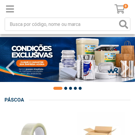
0
PÁSCOA