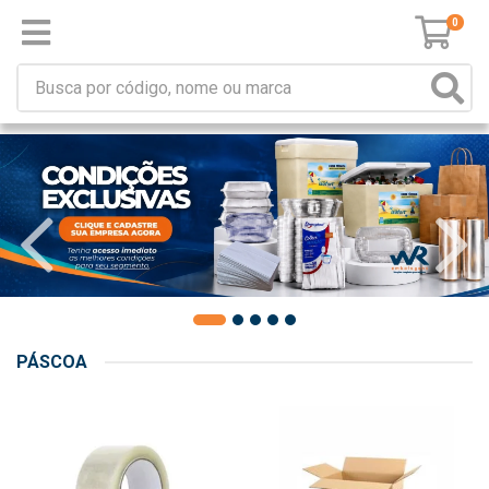
0
PÁSCOA