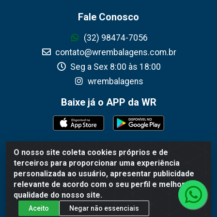
Fale Conosco
(32) 98474-7056
contato@wrembalagens.com.br
Seg a Sex 8:00 às 18:00
wrembalagens
Baixe já o APP da WR
O nosso site coleta cookies próprios e de
WR Embalagens - R. Cel. Teodoro Gomes de Araújo, 1360 -
terceiros para proporcionar uma experiência
Grogotó - Barbacena / MG - CEP 36202-628 - CNPJ
personalizada ao usuário, apresentar publicidade
02.692.206/0001-55
relevante de acordo com o seu perfil e melhorar a
qualidade do nosso site.
Aceito
Negar não essenciais