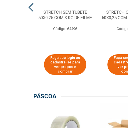
M TUBETE PRE
STRETCH SEM TUBETE
STRETCH 
42X0,12 COM
50X0,25 COM 3 KG DE FILME
50X0,25 COM 
 DE FILME
Código: 64496
Código
o: 64354
u login ou
Faça seu login ou
Faça seu
e-se para
cadastre-se para
cadastr
reços e
ver preços e
ver p
mprar
comprar
com
PÁSCOA