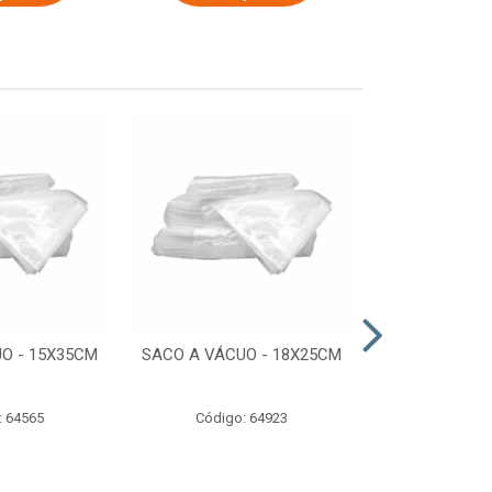
O - 15X35CM
SACO A VÁCUO - 18X25CM
STRETCH COM
ESTIRADO 4
2,50 KG 
: 64565
Código: 64923
Código: