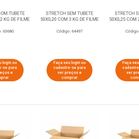
COM TUBETE
STRETCH SEM TUBETE
STRETCH S
2 KG DE FILME
50X0,20 COM 3 KG DE FILME
50X0,25 COM 
: 63680
Código: 64497
Código
 login ou
Faça seu login ou
Faça seu
e-se para
cadastre-se para
cadastre
reços e
ver preços e
ver pr
prar
comprar
com