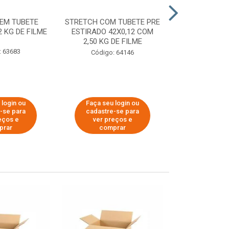
EM TUBETE
STRETCH COM TUBETE PRE
STRETCH COM
2 KG DE FILME
ESTIRADO 42X0,12 COM
ESTIRADO 4
2,50 KG DE FILME
2,00 KG 
: 63683
Código: 64146
Código:
 login ou
Faça seu login ou
Faça seu 
-se para
cadastre-se para
cadastre
eços e
ver preços e
ver pr
prar
comprar
comp