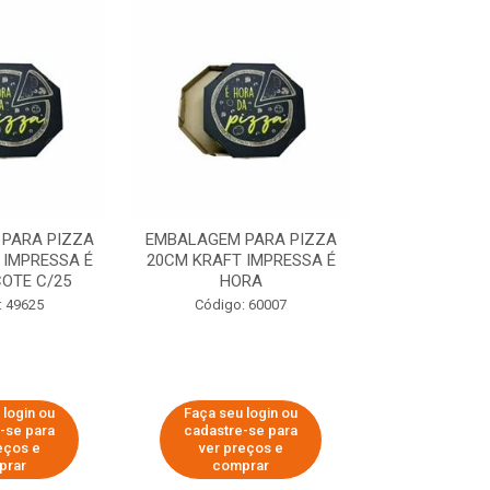
PARA PIZZA
EMBALAGEM PARA PIZZA
EMBALAGEM 
 IMPRESSA É
20CM KRAFT IMPRESSA É
35CM KRAFT 
OTE C/25
HORA
HO
: 49625
Código: 60007
Código:
 login ou
Faça seu login ou
Faça seu 
-se para
cadastre-se para
cadastre
eços e
ver preços e
ver pr
prar
comprar
comp