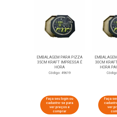
 PARA PIZZA
EMBALAGEM PARA PIZZA
EMBALAGEM
T IMPRESSA É
35CM KRAFT IMPRESSA É
30CM KRAFT
ORA
HORA
HORA PA
o: 60007
Código: 49619
Código
u login ou
Faça seu login ou
Faça seu
e-se para
cadastre-se para
cadastr
reços e
ver preços e
ver p
mprar
comprar
com