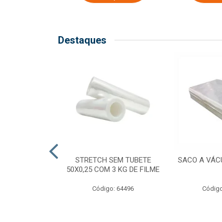
Destaques
COM TUBETE
STRETCH SEM TUBETE
SACO A VÁC
M 2,50 KG DE
50X0,25 COM 3 KG DE FILME
ILME
Código: 64496
Código
o: 64499