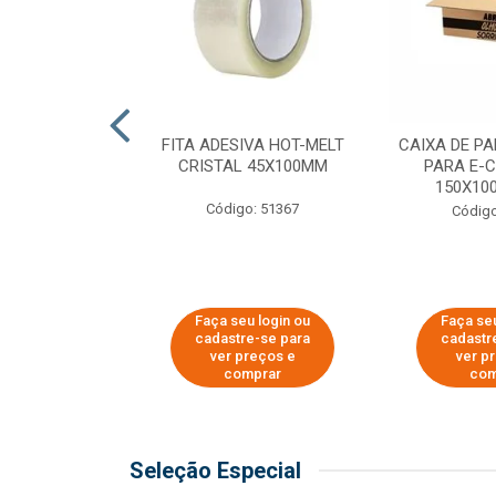
 PAPEL KRAFT
FITA ADESIVA HOT-MELT
CAIXA DE P
 - 40CM
CRISTAL 45X100MM
PARA E-
150X100
o: 23403
Código: 51367
Código
u login ou
Faça seu login ou
Faça seu
e-se para
cadastre-se para
cadastr
reços e
ver preços e
ver p
mprar
comprar
com
Seleção Especial