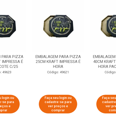
 PARA PIZZA
EMBALAGEM PARA PIZZA
EMBALAGEM 
 IMPRESSA É
25CM KRAFT IMPRESSA É
40CM KRAFT
COTE C/25
HORA
HORA PAC
: 49623
Código: 49621
Código
 login ou
Faça seu login ou
Faça seu
e-se para
cadastre-se para
cadastre
reços e
ver preços e
ver pr
prar
comprar
com