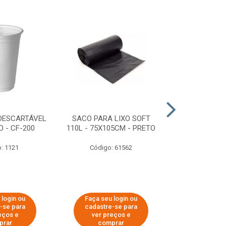
DESCARTÁVEL
SACO PARA LIXO SOFT
DISPENSER 
 - CF-200
110L - 75X105CM - PRETO
HIGIÊNICO R
ECOLÓGI
: 1121
Código: 61562
Código:
 login ou
Faça seu login ou
Faça seu 
-se para
cadastre-se para
cadastre
eços e
ver preços e
ver pr
prar
comprar
comp