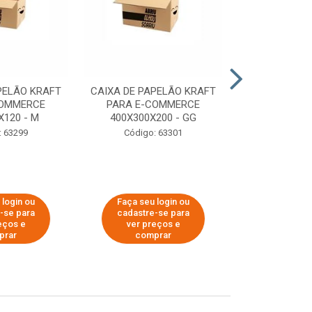
PELÃO KRAFT
CAIXA DE PAPELÃO KRAFT
CAIXA DE PA
COMMERCE
PARA E-COMMERCE
PARA E-C
X120 - M
400X300X200 - GG
200X150
: 63299
Código: 63301
Código:
 login ou
Faça seu login ou
Faça seu 
-se para
cadastre-se para
cadastre
eços e
ver preços e
ver pr
prar
comprar
comp