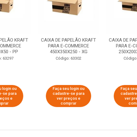
APELÃO KRAFT
CAIXA DE PAPELÃO KRAFT
CAIXA DE PA
COMMERCE
PARA E-COMMERCE
PARA E-
X50 - PP
450X350X250 - XG
250X200
: 63297
Código: 63302
Código
 login ou
Faça seu login ou
Faça seu
e-se para
cadastre-se para
cadastre
reços e
ver preços e
ver pr
prar
comprar
com