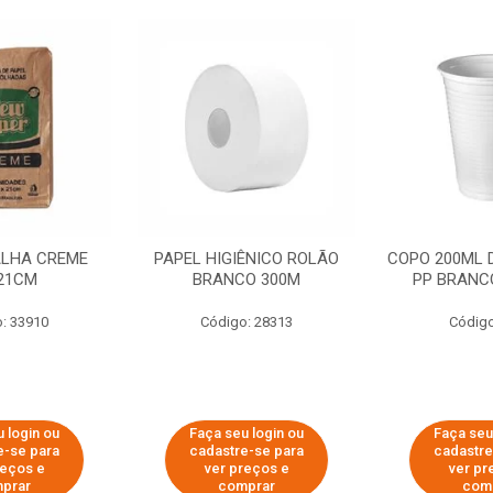
ALHA CREME
PAPEL HIGIÊNICO ROLÃO
COPO 200ML 
21CM
BRANCO 300M
PP BRANCO
: 33910
Código: 28313
Código
 login ou
Faça seu login ou
Faça seu
e-se para
cadastre-se para
cadastre
reços e
ver preços e
ver pr
prar
comprar
com