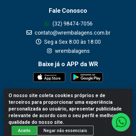
Fale Conosco
(32) 98474-7056
contato@wrembalagens.com.br
Seg a Sex 8:00 às 18:00
wrembalagens
Baixe já o APP da WR
O nosso site coleta cookies próprios e de
WR Embalagens - R. Cel. Teodoro Gomes de Araújo, 1360 -
terceiros para proporcionar uma experiência
Grogotó - Barbacena / MG - CEP 36202-628 - CNPJ
personalizada ao usuário, apresentar publicidade
02.692.206/0001-55
relevante de acordo com o seu perfil e melhorar a
qualidade do nosso site.
Aceito
Negar não essenciais