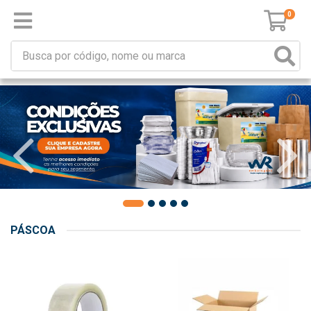
0
PÁSCOA