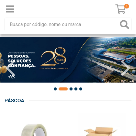
0
PÁSCOA