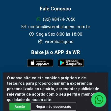
Fale Conosco
(32) 98474-7056
contato@wrembalagens.com.br
Seg a Sex 8:00 às 18:00
wrembalagens
Baixe já o APP da WR
O nosso site coleta cookies próprios e de
WR Embalagens - R. Cel. Teodoro Gomes de Araújo, 1360 -
terceiros para proporcionar uma experiência
Grogotó - Barbacena / MG - CEP 36202-628 - CNPJ
personalizada ao usuário, apresentar publicidade
02.692.206/0001-55
relevante de acordo com o seu perfil e melhorar a
qualidade do nosso site.
Aceito
Negar não essenciais