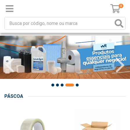
0
PÁSCOA