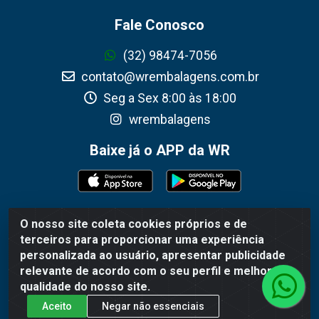
Fale Conosco
(32) 98474-7056
contato@wrembalagens.com.br
Seg a Sex 8:00 às 18:00
wrembalagens
Baixe já o APP da WR
O nosso site coleta cookies próprios e de
WR Embalagens - R. Cel. Teodoro Gomes de Araújo, 1360 -
terceiros para proporcionar uma experiência
Grogotó - Barbacena / MG - CEP 36202-628 - CNPJ
personalizada ao usuário, apresentar publicidade
02.692.206/0001-55
relevante de acordo com o seu perfil e melhorar a
qualidade do nosso site.
Aceito
Negar não essenciais