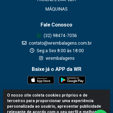
MÁQUINAS
Fale Conosco
(32) 98474-7056
contato@wrembalagens.com.br
Seg a Sex 8:00 às 18:00
wrembalagens
Baixe já o APP da WR
O nosso site coleta cookies próprios e de
WR Embalagens - R. Cel. Teodoro Gomes de Araújo, 1360 -
terceiros para proporcionar uma experiência
Grogotó - Barbacena / MG - CEP 36202-628 - CNPJ
personalizada ao usuário, apresentar publicidade
02.692.206/0001-55
relevante de acordo com o seu perfil e melhorar a