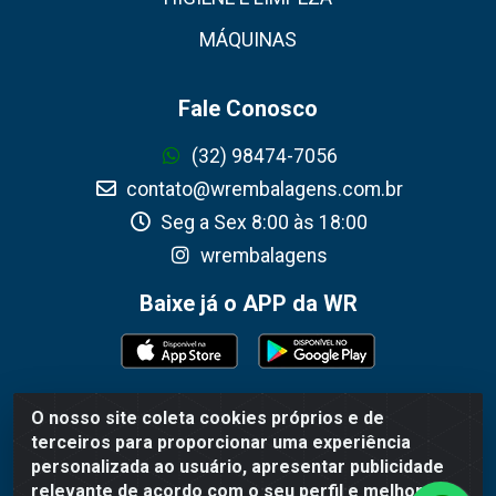
MÁQUINAS
Fale Conosco
(32) 98474-7056
contato@wrembalagens.com.br
Seg a Sex 8:00 às 18:00
wrembalagens
Baixe já o APP da WR
O nosso site coleta cookies próprios e de
WR Embalagens - R. Cel. Teodoro Gomes de Araújo, 1360 -
terceiros para proporcionar uma experiência
Grogotó - Barbacena / MG - CEP 36202-628 - CNPJ
personalizada ao usuário, apresentar publicidade
02.692.206/0001-55
relevante de acordo com o seu perfil e melhorar a