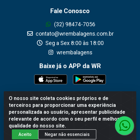
Fale Conosco
(32) 98474-7056
contato@wrembalagens.com.br
Seg a Sex 8:00 às 18:00
wrembalagens
Baixe já o APP da WR
O nosso site coleta cookies próprios e de
WR Embalagens - R. Cel. Teodoro Gomes de Araújo, 1360 -
terceiros para proporcionar uma experiência
Grogotó - Barbacena / MG - CEP 36202-628 - CNPJ
personalizada ao usuário, apresentar publicidade
02.692.206/0001-55
relevante de acordo com o seu perfil e melhorar a
qualidade do nosso site.
Aceito
Negar não essenciais