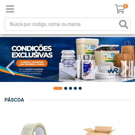
0
PÁSCOA