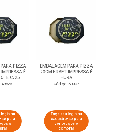
PARA PIZZA
EMBALAGEM PARA PIZZA
EMBALAGEM 
 IMPRESSA É
20CM KRAFT IMPRESSA É
35CM KRAFT 
OTE C/25
HORA
HO
: 49625
Código: 60007
Código:
 login ou
Faça seu login ou
Faça seu 
-se para
cadastre-se para
cadastre
eços e
ver preços e
ver pr
prar
comprar
comp