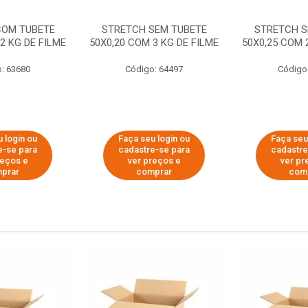
COM TUBETE
STRETCH SEM TUBETE
STRETCH S
2 KG DE FILME
50X0,20 COM 3 KG DE FILME
50X0,25 COM 
: 63680
Código: 64497
Código
 login ou
Faça seu login ou
Faça seu
e-se para
cadastre-se para
cadastre
reços e
ver preços e
ver pr
prar
comprar
com