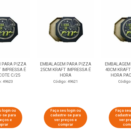
 PARA PIZZA
EMBALAGEM PARA PIZZA
EMBALAGEM 
 IMPRESSA É
25CM KRAFT IMPRESSA É
40CM KRAFT
COTE C/25
HORA
HORA PAC
: 49623
Código: 49621
Código
 login ou
Faça seu login ou
Faça seu
e-se para
cadastre-se para
cadastre
reços e
ver preços e
ver pr
prar
comprar
com