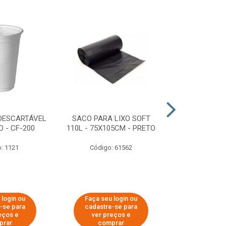
DESCARTÁVEL
SACO PARA LIXO SOFT
DISPENSER 
 - CF-200
110L - 75X105CM - PRETO
HIGIÊNICO R
ECOLÓGI
: 1121
Código: 61562
Código:
 login ou
Faça seu login ou
Faça seu 
-se para
cadastre-se para
cadastre
eços e
ver preços e
ver pr
prar
comprar
comp