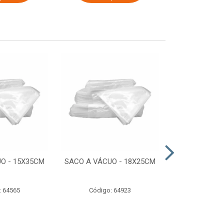
O - 15X35CM
SACO A VÁCUO - 18X25CM
STRETCH COM
ESTIRADO 4
2,50 KG 
: 64565
Código: 64923
Código: