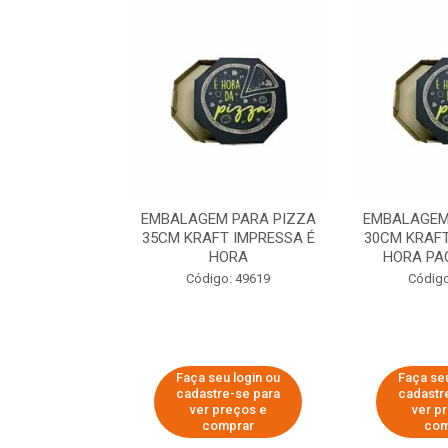
 PARA PIZZA
EMBALAGEM PARA PIZZA
EMBALAGEM
T IMPRESSA É
35CM KRAFT IMPRESSA É
30CM KRAFT
ORA
HORA
HORA PA
o: 60007
Código: 49619
Código
u login ou
Faça seu login ou
Faça seu
e-se para
cadastre-se para
cadastr
reços e
ver preços e
ver p
mprar
comprar
com