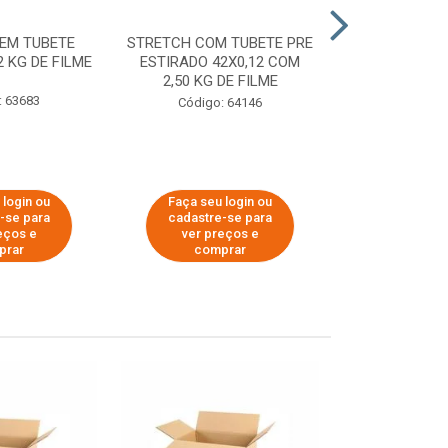
EM TUBETE
STRETCH COM TUBETE PRE
STRETCH COM
2 KG DE FILME
ESTIRADO 42X0,12 COM
ESTIRADO 4
2,50 KG DE FILME
2,00 KG 
: 63683
Código: 64146
Código:
 login ou
Faça seu login ou
Faça seu 
-se para
cadastre-se para
cadastre
eços e
ver preços e
ver pr
prar
comprar
comp