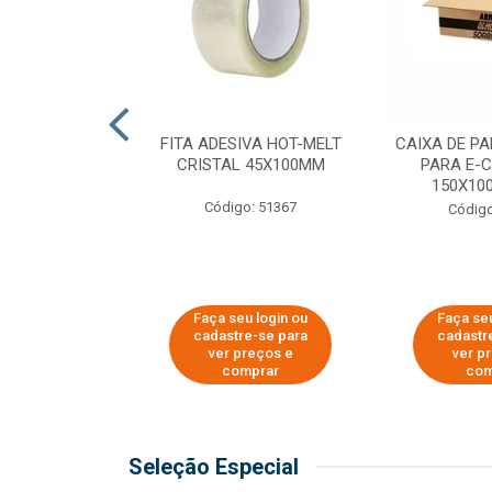
 PAPEL KRAFT
FITA ADESIVA HOT-MELT
CAIXA DE P
 - 40CM
CRISTAL 45X100MM
PARA E-
150X100
o: 23403
Código: 51367
Código
u login ou
Faça seu login ou
Faça seu
e-se para
cadastre-se para
cadastr
reços e
ver preços e
ver p
mprar
comprar
com
Seleção Especial