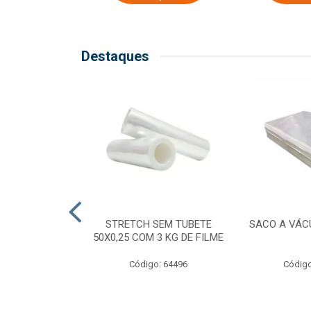
Destaques
COM TUBETE
STRETCH SEM TUBETE
SACO A VÁC
M 2,50 KG DE
50X0,25 COM 3 KG DE FILME
ILME
Código: 64496
Código
o: 64499