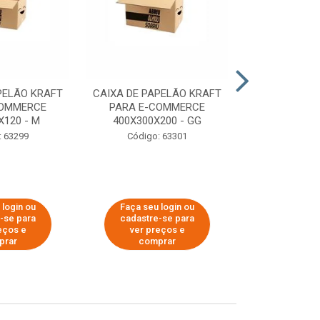
PELÃO KRAFT
CAIXA DE PAPELÃO KRAFT
CAIXA DE PA
COMMERCE
PARA E-COMMERCE
PARA E-C
X120 - M
400X300X200 - GG
200X150
: 63299
Código: 63301
Código:
 login ou
Faça seu login ou
Faça seu 
-se para
cadastre-se para
cadastre
eços e
ver preços e
ver pr
prar
comprar
comp