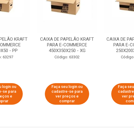
APELÃO KRAFT
CAIXA DE PAPELÃO KRAFT
CAIXA DE PA
COMMERCE
PARA E-COMMERCE
PARA E-
X50 - PP
450X350X250 - XG
250X200
: 63297
Código: 63302
Código
 login ou
Faça seu login ou
Faça seu
e-se para
cadastre-se para
cadastre
reços e
ver preços e
ver pr
prar
comprar
com