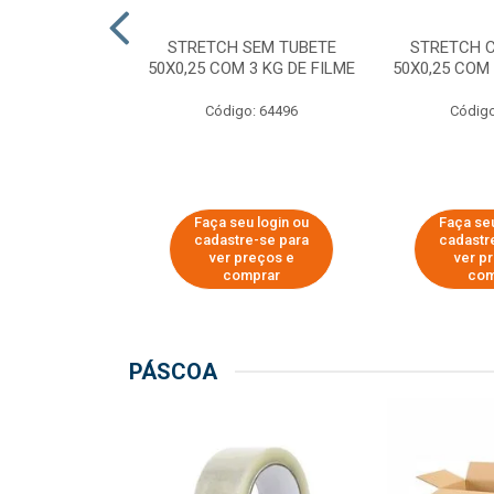
M TUBETE PRE
STRETCH SEM TUBETE
STRETCH 
42X0,12 COM
50X0,25 COM 3 KG DE FILME
50X0,25 COM 
 DE FILME
Código: 64496
Código
o: 64354
u login ou
Faça seu login ou
Faça seu
e-se para
cadastre-se para
cadastr
reços e
ver preços e
ver p
mprar
comprar
com
PÁSCOA