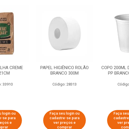
ALHA CREME
PAPEL HIGIÊNICO ROLÃO
COPO 200ML 
21CM
BRANCO 300M
PP BRANCO
: 33910
Código: 28313
Código
 login ou
Faça seu login ou
Faça seu
e-se para
cadastre-se para
cadastre
reços e
ver preços e
ver pr
prar
comprar
com