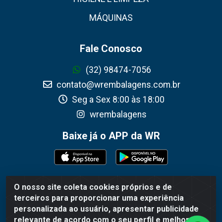
MÁQUINAS
Fale Conosco
(32) 98474-7056
contato@wrembalagens.com.br
Seg a Sex 8:00 às 18:00
wrembalagens
Baixe já o APP da WR
O nosso site coleta cookies próprios e de
WR Embalagens - R. Cel. Teodoro Gomes de Araújo, 1360 -
terceiros para proporcionar uma experiência
Grogotó - Barbacena / MG - CEP 36202-628 - CNPJ
personalizada ao usuário, apresentar publicidade
02.692.206/0001-55
relevante de acordo com o seu perfil e melhorar a