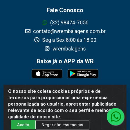
Fale Conosco
(32) 98474-7056
contato@wrembalagens.com.br
Seg a Sex 8:00 às 18:00
wrembalagens
Baixe já o APP da WR
O nosso site coleta cookies próprios e de
WR Embalagens - R. Cel. Teodoro Gomes de Araújo, 1360 -
terceiros para proporcionar uma experiência
Grogotó - Barbacena / MG - CEP 36202-628 - CNPJ
personalizada ao usuário, apresentar publicidade
02.692.206/0001-55
relevante de acordo com o seu perfil e melhorar a
qualidade do nosso site.
Aceito
Negar não essenciais