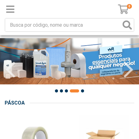
0
PÁSCOA