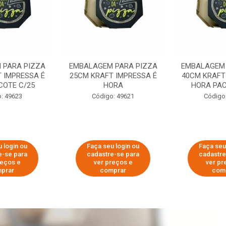
 PARA PIZZA
EMBALAGEM PARA PIZZA
EMBALAGEM 
 IMPRESSA É
25CM KRAFT IMPRESSA É
40CM KRAFT
COTE C/25
HORA
HORA PAC
: 49623
Código: 49621
Código
 login ou
Faça seu login ou
Faça seu
e-se para
cadastre-se para
cadastre
reços e
ver preços e
ver pr
prar
comprar
com