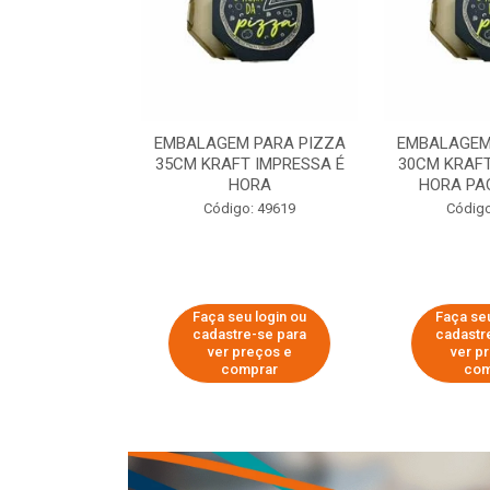
 PARA PIZZA
EMBALAGEM PARA PIZZA
EMBALAGEM
T IMPRESSA É
35CM KRAFT IMPRESSA É
30CM KRAFT
ORA
HORA
HORA PA
o: 60007
Código: 49619
Código
u login ou
Faça seu login ou
Faça seu
e-se para
cadastre-se para
cadastr
reços e
ver preços e
ver p
mprar
comprar
com