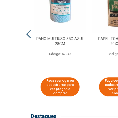
SER PARA
PANO MULTIUSO 35G AZUL
PAPEL TO
DE COPOS DE
28CM
20X
 E CAFÉ
Código: 62247
Código
o: 51281
u login ou
Faça seu login ou
Faça seu
e-se para
cadastre-se para
cadastr
reços e
ver preços e
ver p
mprar
comprar
com
Destaques