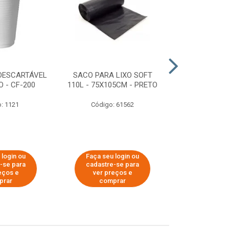
DESCARTÁVEL
SACO PARA LIXO SOFT
DISPENSER 
 - CF-200
110L - 75X105CM - PRETO
HIGIÊNICO R
ECOLÓGI
: 1121
Código: 61562
Código:
 login ou
Faça seu login ou
Faça seu 
-se para
cadastre-se para
cadastre
eços e
ver preços e
ver pr
prar
comprar
comp