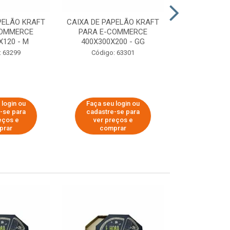
PELÃO KRAFT
CAIXA DE PAPELÃO KRAFT
CAIXA DE PA
COMMERCE
PARA E-COMMERCE
PARA E-C
X120 - M
400X300X200 - GG
200X150
: 63299
Código: 63301
Código:
 login ou
Faça seu login ou
Faça seu 
-se para
cadastre-se para
cadastre
eços e
ver preços e
ver pr
prar
comprar
comp