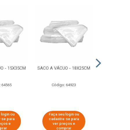
O - 15X35CM
SACO A VÁCUO - 18X25CM
STRETCH COM
ESTIRADO 4
2,50 KG 
: 64565
Código: 64923
Código:
 login ou
Faça seu login ou
Faça seu 
-se para
cadastre-se para
cadastre
eços e
ver preços e
ver pr
prar
comprar
comp