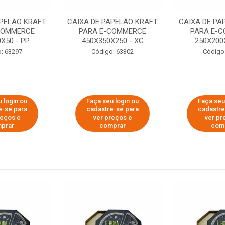
APELÃO KRAFT
CAIXA DE PAPELÃO KRAFT
CAIXA DE PA
COMMERCE
PARA E-COMMERCE
PARA E-
X50 - PP
450X350X250 - XG
250X200
: 63297
Código: 63302
Código
 login ou
Faça seu login ou
Faça seu
e-se para
cadastre-se para
cadastre
reços e
ver preços e
ver pr
prar
comprar
com