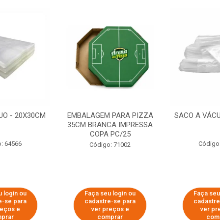
UO - 20X30CM
EMBALAGEM PARA PIZZA
SACO A VÁCU
35CM BRANCA IMPRESSA
COPA PC/25
: 64566
Código
Código: 71002
 login ou
Faça seu login ou
Faça seu
e-se para
cadastre-se para
cadastre
reços e
ver preços e
ver pr
prar
comprar
com