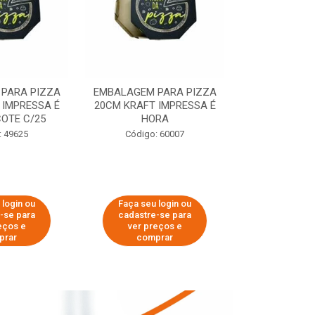
PARA PIZZA
EMBALAGEM PARA PIZZA
EMBALAGEM 
 IMPRESSA É
20CM KRAFT IMPRESSA É
35CM KRAFT 
OTE C/25
HORA
HO
: 49625
Código: 60007
Código:
 login ou
Faça seu login ou
Faça seu 
-se para
cadastre-se para
cadastre
eços e
ver preços e
ver pr
prar
comprar
comp