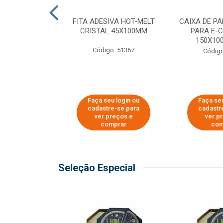
 PAPEL KRAFT
FITA ADESIVA HOT-MELT
CAIXA DE P
 - 40CM
CRISTAL 45X100MM
PARA E-
150X100
o: 23403
Código: 51367
Código
u login ou
Faça seu login ou
Faça seu
e-se para
cadastre-se para
cadastr
reços e
ver preços e
ver p
mprar
comprar
com
Seleção Especial