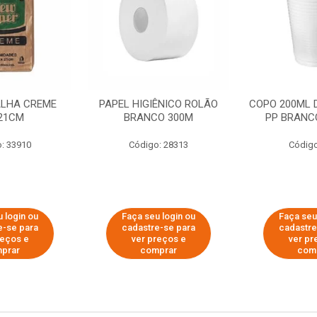
ALHA CREME
PAPEL HIGIÊNICO ROLÃO
COPO 200ML 
21CM
BRANCO 300M
PP BRANCO
: 33910
Código: 28313
Código
 login ou
Faça seu login ou
Faça seu
e-se para
cadastre-se para
cadastre
reços e
ver preços e
ver pr
prar
comprar
com