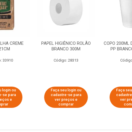
ALHA CREME
PAPEL HIGIÊNICO ROLÃO
COPO 200ML 
21CM
BRANCO 300M
PP BRANCO
: 33910
Código: 28313
Código
 login ou
Faça seu login ou
Faça seu
e-se para
cadastre-se para
cadastre
reços e
ver preços e
ver pr
prar
comprar
com