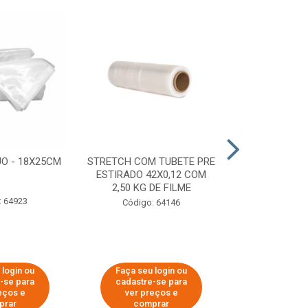
O - 18X25CM
STRETCH COM TUBETE PRE
STRETCH C
ESTIRADO 42X0,12 COM
50X0,25 COM
2,50 KG DE FILME
FIL
: 64923
Código: 64146
Código:
 login ou
Faça seu login ou
Faça seu 
-se para
cadastre-se para
cadastre
eços e
ver preços e
ver pr
prar
comprar
comp