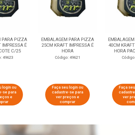
 PARA PIZZA
EMBALAGEM PARA PIZZA
EMBALAGEM 
 IMPRESSA É
25CM KRAFT IMPRESSA É
40CM KRAFT
COTE C/25
HORA
HORA PAC
: 49623
Código: 49621
Código
 login ou
Faça seu login ou
Faça seu
e-se para
cadastre-se para
cadastre
reços e
ver preços e
ver pr
prar
comprar
com