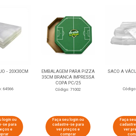
UO - 20X30CM
EMBALAGEM PARA PIZZA
SACO A VÁCU
35CM BRANCA IMPRESSA
COPA PC/25
: 64566
Código
Código: 71002
 login ou
Faça seu login ou
Faça seu
e-se para
cadastre-se para
cadastre
reços e
ver preços e
ver pr
prar
comprar
com