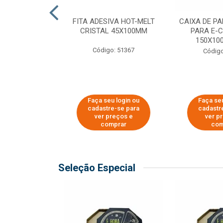
 PAPEL KRAFT
FITA ADESIVA HOT-MELT
CAIXA DE P
 - 40CM
CRISTAL 45X100MM
PARA E-
150X100
o: 23403
Código: 51367
Código
u login ou
Faça seu login ou
Faça seu
e-se para
cadastre-se para
cadastr
reços e
ver preços e
ver p
mprar
comprar
com
Seleção Especial