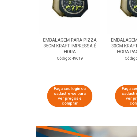
 PARA PIZZA
EMBALAGEM PARA PIZZA
EMBALAGEM
T IMPRESSA É
35CM KRAFT IMPRESSA É
30CM KRAFT
ORA
HORA
HORA PA
o: 60007
Código: 49619
Código
u login ou
Faça seu login ou
Faça seu
e-se para
cadastre-se para
cadastr
reços e
ver preços e
ver p
mprar
comprar
com