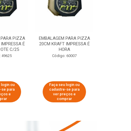
PARA PIZZA
EMBALAGEM PARA PIZZA
EMBALAGEM 
 IMPRESSA É
20CM KRAFT IMPRESSA É
35CM KRAFT 
OTE C/25
HORA
HO
: 49625
Código: 60007
Código:
 login ou
Faça seu login ou
Faça seu 
-se para
cadastre-se para
cadastre
eços e
ver preços e
ver pr
prar
comprar
comp