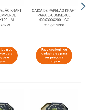
PELÃO KRAFT
CAIXA DE PAPELÃO KRAFT
CAIXA DE PA
COMMERCE
PARA E-COMMERCE
PARA E-C
X120 - M
400X300X200 - GG
200X150
: 63299
Código: 63301
Código:
 login ou
Faça seu login ou
Faça seu 
-se para
cadastre-se para
cadastre
eços e
ver preços e
ver pr
prar
comprar
comp