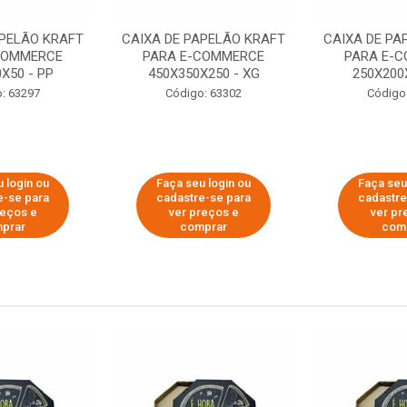
APELÃO KRAFT
CAIXA DE PAPELÃO KRAFT
CAIXA DE PA
COMMERCE
PARA E-COMMERCE
PARA E-
X50 - PP
450X350X250 - XG
250X200
: 63297
Código: 63302
Código
 login ou
Faça seu login ou
Faça seu
e-se para
cadastre-se para
cadastre
reços e
ver preços e
ver pr
prar
comprar
com