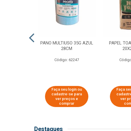
SER PARA
PANO MULTIUSO 35G AZUL
PAPEL TO
DE COPOS DE
28CM
20X
 E CAFÉ
Código: 62247
Código
o: 51281
u login ou
Faça seu login ou
Faça seu
e-se para
cadastre-se para
cadastr
reços e
ver preços e
ver p
mprar
comprar
com
Destaques