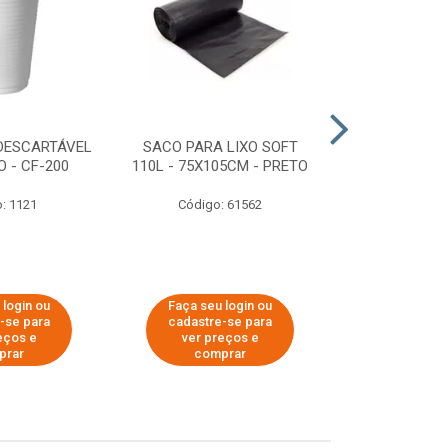
DESCARTÁVEL
SACO PARA LIXO SOFT
DISPENSER 
 - CF-200
110L - 75X105CM - PRETO
HIGIÊNICO R
ECOLÓGI
: 1121
Código: 61562
Código:
 login ou
Faça seu login ou
Faça seu 
-se para
cadastre-se para
cadastre
eços e
ver preços e
ver pr
prar
comprar
comp