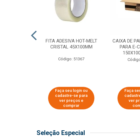
 PAPEL KRAFT
FITA ADESIVA HOT-MELT
CAIXA DE P
 - 40CM
CRISTAL 45X100MM
PARA E-
150X100
o: 23403
Código: 51367
Código
u login ou
Faça seu login ou
Faça seu
e-se para
cadastre-se para
cadastr
reços e
ver preços e
ver p
mprar
comprar
com
Seleção Especial