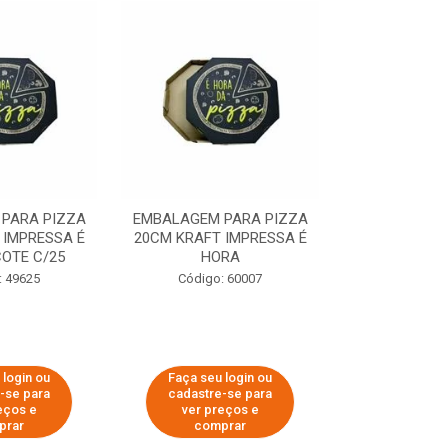
PARA PIZZA
EMBALAGEM PARA PIZZA
EMBALAGEM 
 IMPRESSA É
20CM KRAFT IMPRESSA É
35CM KRAFT 
OTE C/25
HORA
HO
: 49625
Código: 60007
Código:
 login ou
Faça seu login ou
Faça seu 
-se para
cadastre-se para
cadastre
eços e
ver preços e
ver pr
prar
comprar
comp