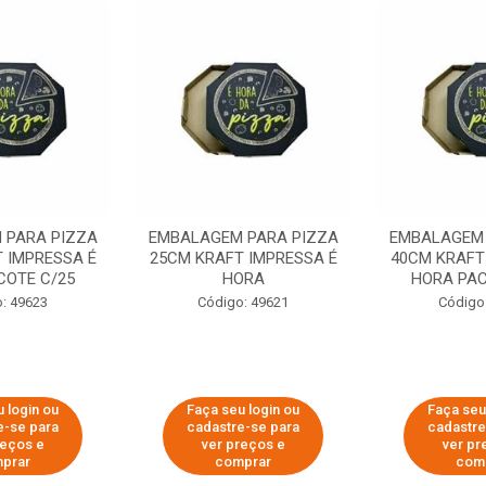
 PARA PIZZA
EMBALAGEM PARA PIZZA
EMBALAGEM 
 IMPRESSA É
25CM KRAFT IMPRESSA É
40CM KRAFT
COTE C/25
HORA
HORA PAC
: 49623
Código: 49621
Código
 login ou
Faça seu login ou
Faça seu
e-se para
cadastre-se para
cadastre
reços e
ver preços e
ver pr
prar
comprar
com