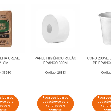
ALHA CREME
PAPEL HIGIÊNICO ROLÃO
COPO 200ML 
21CM
BRANCO 300M
PP BRANCO
: 33910
Código: 28313
Código
 login ou
Faça seu login ou
Faça seu
e-se para
cadastre-se para
cadastre
reços e
ver preços e
ver pr
prar
comprar
com