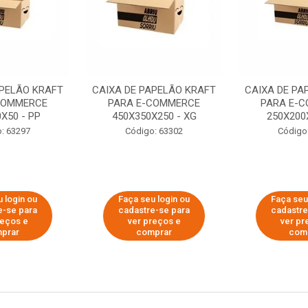
APELÃO KRAFT
CAIXA DE PAPELÃO KRAFT
CAIXA DE PA
COMMERCE
PARA E-COMMERCE
PARA E-
X50 - PP
450X350X250 - XG
250X200
: 63297
Código: 63302
Código
 login ou
Faça seu login ou
Faça seu
e-se para
cadastre-se para
cadastre
reços e
ver preços e
ver pr
prar
comprar
com