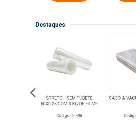
Destaques
COM TUBETE
STRETCH SEM TUBETE
SACO A VÁC
M 2,50 KG DE
50X0,25 COM 3 KG DE FILME
ILME
Código: 64496
Código
o: 64499