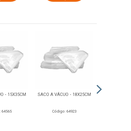
O - 15X35CM
SACO A VÁCUO - 18X25CM
STRETCH COM
ESTIRADO 4
2,50 KG 
: 64565
Código: 64923
Código: