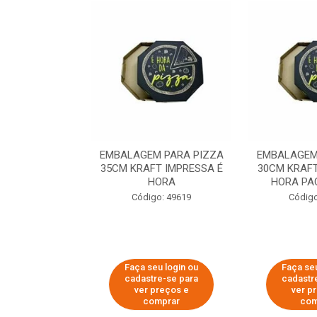
 PARA PIZZA
EMBALAGEM PARA PIZZA
EMBALAGEM
T IMPRESSA É
35CM KRAFT IMPRESSA É
30CM KRAFT
ORA
HORA
HORA PA
o: 60007
Código: 49619
Código
u login ou
Faça seu login ou
Faça seu
e-se para
cadastre-se para
cadastr
reços e
ver preços e
ver p
mprar
comprar
com