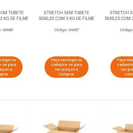
COM TUBETE
STRETCH SEM TUBETE
STRETCH S
2 KG DE FILME
50X0,20 COM 3 KG DE FILME
50X0,25 COM 
: 63680
Código: 64497
Código
 login ou
Faça seu login ou
Faça seu
e-se para
cadastre-se para
cadastre
reços e
ver preços e
ver pr
prar
comprar
com