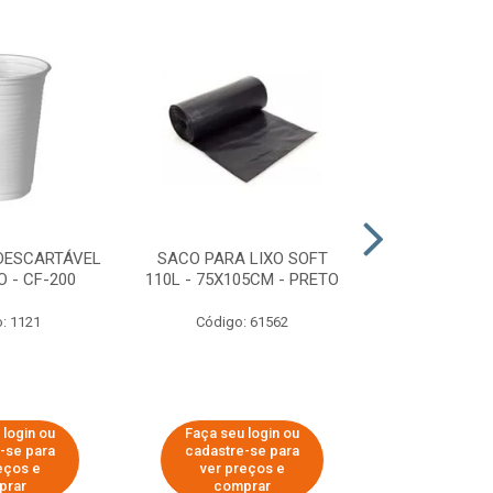
DESCARTÁVEL
SACO PARA LIXO SOFT
DISPENSER 
 - CF-200
110L - 75X105CM - PRETO
HIGIÊNICO R
ECOLÓGI
: 1121
Código: 61562
Código:
 login ou
Faça seu login ou
Faça seu 
-se para
cadastre-se para
cadastre
eços e
ver preços e
ver pr
prar
comprar
comp