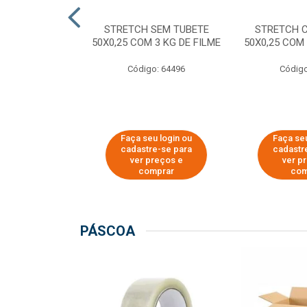
M TUBETE PRE
STRETCH SEM TUBETE
STRETCH 
42X0,12 COM
50X0,25 COM 3 KG DE FILME
50X0,25 COM 
 DE FILME
Código: 64496
Código
o: 64354
u login ou
Faça seu login ou
Faça seu
e-se para
cadastre-se para
cadastr
reços e
ver preços e
ver p
mprar
comprar
com
PÁSCOA