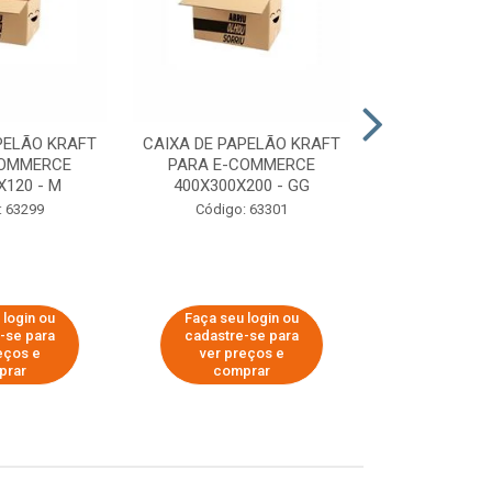
PELÃO KRAFT
CAIXA DE PAPELÃO KRAFT
CAIXA DE PA
COMMERCE
PARA E-COMMERCE
PARA E-C
X120 - M
400X300X200 - GG
200X150
: 63299
Código: 63301
Código:
 login ou
Faça seu login ou
Faça seu 
-se para
cadastre-se para
cadastre
eços e
ver preços e
ver pr
prar
comprar
comp