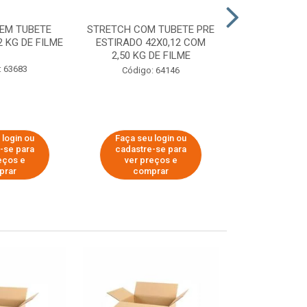
EM TUBETE
STRETCH COM TUBETE PRE
STRETCH COM
2 KG DE FILME
ESTIRADO 42X0,12 COM
ESTIRADO 4
2,50 KG DE FILME
2,00 KG 
: 63683
Código: 64146
Código:
 login ou
Faça seu login ou
Faça seu 
-se para
cadastre-se para
cadastre
eços e
ver preços e
ver pr
prar
comprar
comp