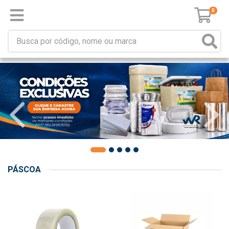
0
PÁSCOA