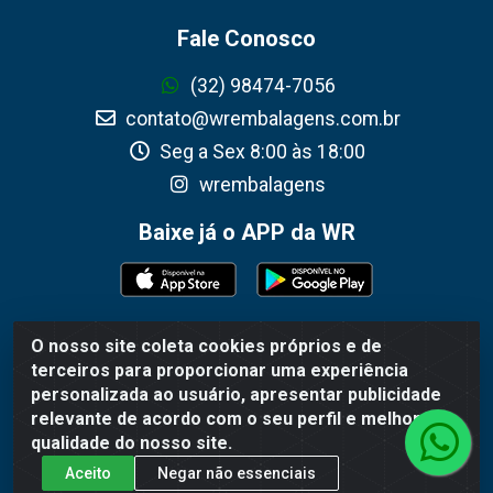
Fale Conosco
(32) 98474-7056
contato@wrembalagens.com.br
Seg a Sex 8:00 às 18:00
wrembalagens
Baixe já o APP da WR
O nosso site coleta cookies próprios e de
WR Embalagens - R. Cel. Teodoro Gomes de Araújo, 1360 -
terceiros para proporcionar uma experiência
Grogotó - Barbacena / MG - CEP 36202-628 - CNPJ
personalizada ao usuário, apresentar publicidade
02.692.206/0001-55
relevante de acordo com o seu perfil e melhorar a
qualidade do nosso site.
Aceito
Negar não essenciais