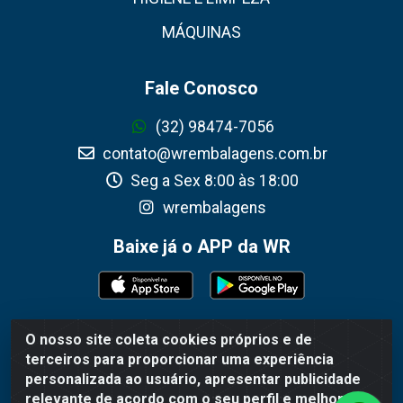
MÁQUINAS
Fale Conosco
(32) 98474-7056
contato@wrembalagens.com.br
Seg a Sex 8:00 às 18:00
wrembalagens
Baixe já o APP da WR
O nosso site coleta cookies próprios e de
WR Embalagens - R. Cel. Teodoro Gomes de Araújo, 1360 -
terceiros para proporcionar uma experiência
Grogotó - Barbacena / MG - CEP 36202-628 - CNPJ
personalizada ao usuário, apresentar publicidade
02.692.206/0001-55
relevante de acordo com o seu perfil e melhorar a