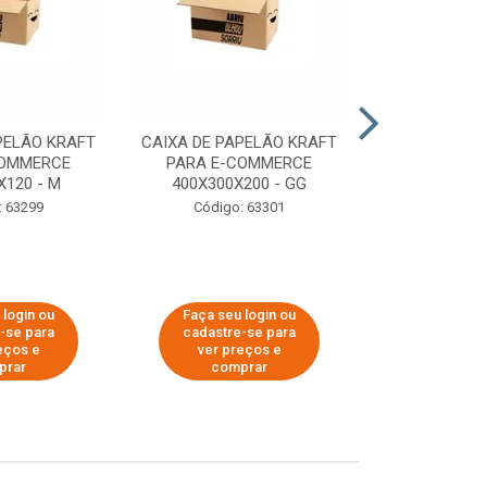
PELÃO KRAFT
CAIXA DE PAPELÃO KRAFT
CAIXA DE PA
COMMERCE
PARA E-COMMERCE
PARA E-C
X120 - M
400X300X200 - GG
200X150
: 63299
Código: 63301
Código:
 login ou
Faça seu login ou
Faça seu 
-se para
cadastre-se para
cadastre
eços e
ver preços e
ver pr
prar
comprar
comp