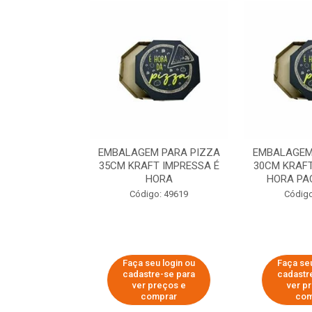
 PARA PIZZA
EMBALAGEM PARA PIZZA
EMBALAGEM
T IMPRESSA É
35CM KRAFT IMPRESSA É
30CM KRAFT
ORA
HORA
HORA PA
o: 60007
Código: 49619
Código
u login ou
Faça seu login ou
Faça seu
e-se para
cadastre-se para
cadastr
reços e
ver preços e
ver p
mprar
comprar
com