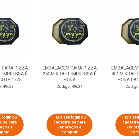
 PARA PIZZA
EMBALAGEM PARA PIZZA
EMBALAGEM 
 IMPRESSA É
25CM KRAFT IMPRESSA É
40CM KRAFT
COTE C/25
HORA
HORA PAC
: 49623
Código: 49621
Código
 login ou
Faça seu login ou
Faça seu
e-se para
cadastre-se para
cadastre
reços e
ver preços e
ver pr
prar
comprar
com