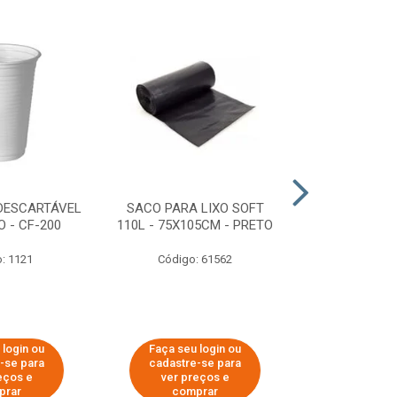
DESCARTÁVEL
SACO PARA LIXO SOFT
DISPENSER 
 - CF-200
110L - 75X105CM - PRETO
HIGIÊNICO R
ECOLÓGI
: 1121
Código: 61562
Código:
 login ou
Faça seu login ou
Faça seu 
-se para
cadastre-se para
cadastre
eços e
ver preços e
ver pr
prar
comprar
comp