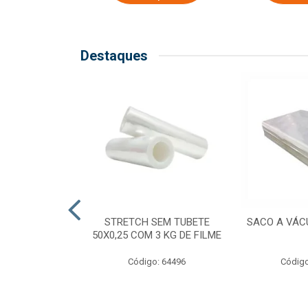
Destaques
COM TUBETE
STRETCH SEM TUBETE
SACO A VÁC
M 2,50 KG DE
50X0,25 COM 3 KG DE FILME
ILME
Código: 64496
Código
o: 64499