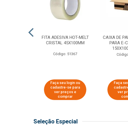
 PAPEL KRAFT
FITA ADESIVA HOT-MELT
CAIXA DE P
 - 40CM
CRISTAL 45X100MM
PARA E-
150X100
o: 23403
Código: 51367
Código
u login ou
Faça seu login ou
Faça seu
e-se para
cadastre-se para
cadastr
reços e
ver preços e
ver p
mprar
comprar
com
Seleção Especial