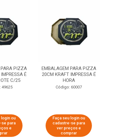
PARA PIZZA
EMBALAGEM PARA PIZZA
EMBALAGEM 
 IMPRESSA É
20CM KRAFT IMPRESSA É
35CM KRAFT 
OTE C/25
HORA
HO
: 49625
Código: 60007
Código:
 login ou
Faça seu login ou
Faça seu 
-se para
cadastre-se para
cadastre
eços e
ver preços e
ver pr
prar
comprar
comp