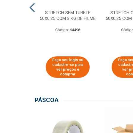
M TUBETE PRE
STRETCH SEM TUBETE
STRETCH 
42X0,12 COM
50X0,25 COM 3 KG DE FILME
50X0,25 COM 
 DE FILME
Código: 64496
Código
o: 64354
u login ou
Faça seu login ou
Faça seu
e-se para
cadastre-se para
cadastr
reços e
ver preços e
ver p
mprar
comprar
com
PÁSCOA