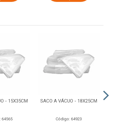
O - 15X35CM
SACO A VÁCUO - 18X25CM
STRETCH COM
ESTIRADO 4
2,50 KG 
: 64565
Código: 64923
Código: