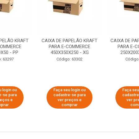
APELÃO KRAFT
CAIXA DE PAPELÃO KRAFT
CAIXA DE PA
COMMERCE
PARA E-COMMERCE
PARA E-
X50 - PP
450X350X250 - XG
250X200
: 63297
Código: 63302
Código
 login ou
Faça seu login ou
Faça seu
e-se para
cadastre-se para
cadastre
reços e
ver preços e
ver pr
prar
comprar
com