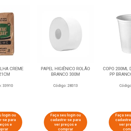
ALHA CREME
PAPEL HIGIÊNICO ROLÃO
COPO 200ML 
21CM
BRANCO 300M
PP BRANCO
: 33910
Código: 28313
Código
 login ou
Faça seu login ou
Faça seu
e-se para
cadastre-se para
cadastre
reços e
ver preços e
ver pr
prar
comprar
com