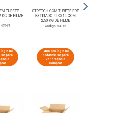
EM TUBETE
STRETCH COM TUBETE PRE
STRETCH COM
2 KG DE FILME
ESTIRADO 42X0,12 COM
ESTIRADO 4
2,50 KG DE FILME
2,00 KG 
: 63683
Código: 64146
Código:
 login ou
Faça seu login ou
Faça seu 
-se para
cadastre-se para
cadastre
eços e
ver preços e
ver pr
prar
comprar
comp