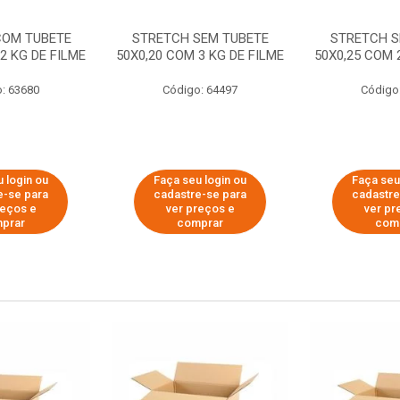
COM TUBETE
STRETCH SEM TUBETE
STRETCH S
2 KG DE FILME
50X0,20 COM 3 KG DE FILME
50X0,25 COM 
: 63680
Código: 64497
Código
 login ou
Faça seu login ou
Faça seu
e-se para
cadastre-se para
cadastre
reços e
ver preços e
ver pr
prar
comprar
com