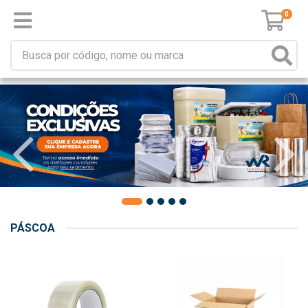
0
PÁSCOA