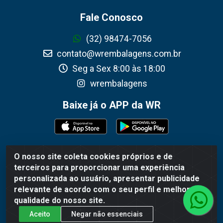
Fale Conosco
(32) 98474-7056
contato@wrembalagens.com.br
Seg a Sex 8:00 às 18:00
wrembalagens
Baixe já o APP da WR
O nosso site coleta cookies próprios e de
WR Embalagens - R. Cel. Teodoro Gomes de Araújo, 1360 -
terceiros para proporcionar uma experiência
Grogotó - Barbacena / MG - CEP 36202-628 - CNPJ
personalizada ao usuário, apresentar publicidade
02.692.206/0001-55
relevante de acordo com o seu perfil e melhorar a
qualidade do nosso site.
Aceito
Negar não essenciais