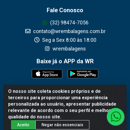
Fale Conosco
(32) 98474-7056
contato@wrembalagens.com.br
Seg a Sex 8:00 às 18:00
wrembalagens
Baixe já o APP da WR
O nosso site coleta cookies próprios e de
WR Embalagens - R. Cel. Teodoro Gomes de Araújo, 1360 -
terceiros para proporcionar uma experiência
Grogotó - Barbacena / MG - CEP 36202-628 - CNPJ
personalizada ao usuário, apresentar publicidade
02.692.206/0001-55
relevante de acordo com o seu perfil e melhorar a
qualidade do nosso site.
Aceito
Negar não essenciais