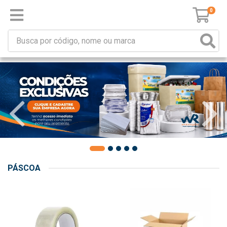
0
PÁSCOA