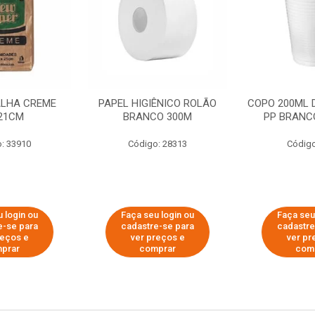
ALHA CREME
PAPEL HIGIÊNICO ROLÃO
COPO 200ML 
21CM
BRANCO 300M
PP BRANCO
: 33910
Código: 28313
Código
 login ou
Faça seu login ou
Faça seu
e-se para
cadastre-se para
cadastre
reços e
ver preços e
ver pr
prar
comprar
com