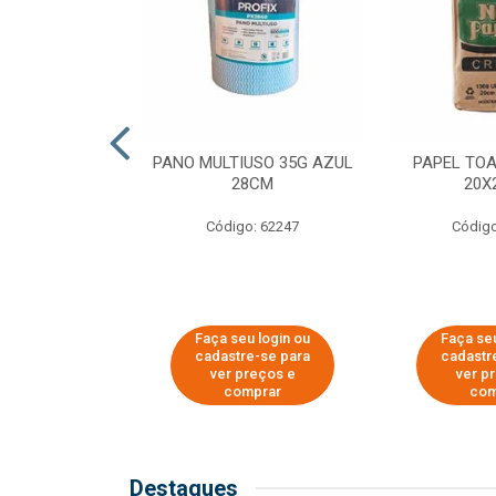
SER PARA
PANO MULTIUSO 35G AZUL
PAPEL TO
DE COPOS DE
28CM
20X
 E CAFÉ
Código: 62247
Código
o: 51281
u login ou
Faça seu login ou
Faça seu
e-se para
cadastre-se para
cadastr
reços e
ver preços e
ver p
mprar
comprar
com
Destaques