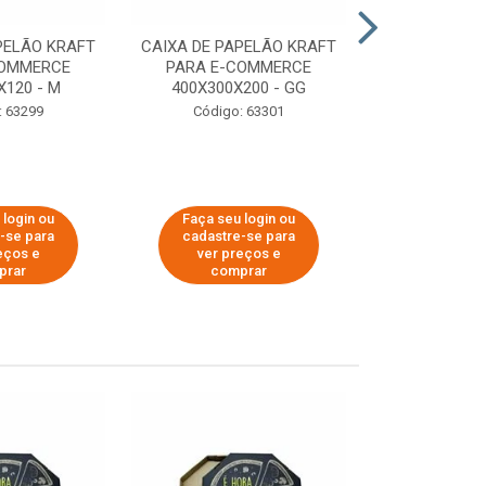
PELÃO KRAFT
CAIXA DE PAPELÃO KRAFT
CAIXA DE PA
COMMERCE
PARA E-COMMERCE
PARA E-C
X120 - M
400X300X200 - GG
200X150
: 63299
Código: 63301
Código:
 login ou
Faça seu login ou
Faça seu 
-se para
cadastre-se para
cadastre
eços e
ver preços e
ver pr
prar
comprar
comp