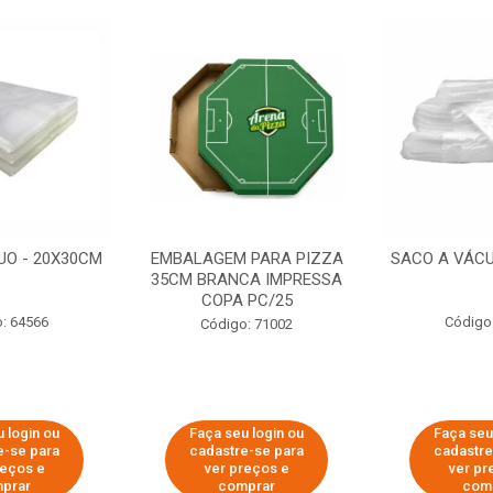
UO - 20X30CM
EMBALAGEM PARA PIZZA
SACO A VÁCU
35CM BRANCA IMPRESSA
COPA PC/25
: 64566
Código
Código: 71002
 login ou
Faça seu login ou
Faça seu
e-se para
cadastre-se para
cadastre
reços e
ver preços e
ver pr
prar
comprar
com