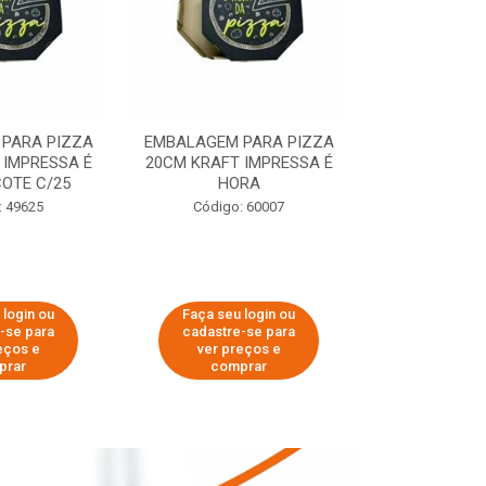
PARA PIZZA
EMBALAGEM PARA PIZZA
EMBALAGEM 
 IMPRESSA É
20CM KRAFT IMPRESSA É
35CM KRAFT 
OTE C/25
HORA
HO
: 49625
Código: 60007
Código:
 login ou
Faça seu login ou
Faça seu 
-se para
cadastre-se para
cadastre
eços e
ver preços e
ver pr
prar
comprar
comp