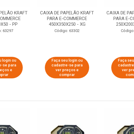
APELÃO KRAFT
CAIXA DE PAPELÃO KRAFT
CAIXA DE PA
COMMERCE
PARA E-COMMERCE
PARA E-
X50 - PP
450X350X250 - XG
250X200
: 63297
Código: 63302
Código
 login ou
Faça seu login ou
Faça seu
e-se para
cadastre-se para
cadastre
reços e
ver preços e
ver pr
prar
comprar
com