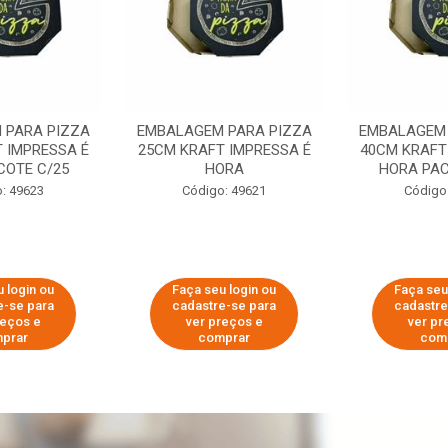
 PARA PIZZA
EMBALAGEM PARA PIZZA
EMBALAGEM 
 IMPRESSA É
25CM KRAFT IMPRESSA É
40CM KRAFT
COTE C/25
HORA
HORA PAC
: 49623
Código: 49621
Código
 login ou
Faça seu login ou
Faça seu
e-se para
cadastre-se para
cadastre
reços e
ver preços e
ver pr
prar
comprar
com