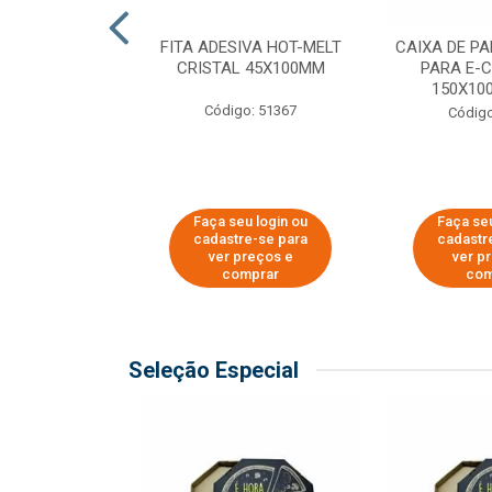
 PAPEL KRAFT
FITA ADESIVA HOT-MELT
CAIXA DE P
 - 40CM
CRISTAL 45X100MM
PARA E-
150X100
o: 23403
Código: 51367
Código
u login ou
Faça seu login ou
Faça seu
e-se para
cadastre-se para
cadastr
reços e
ver preços e
ver p
mprar
comprar
com
Seleção Especial