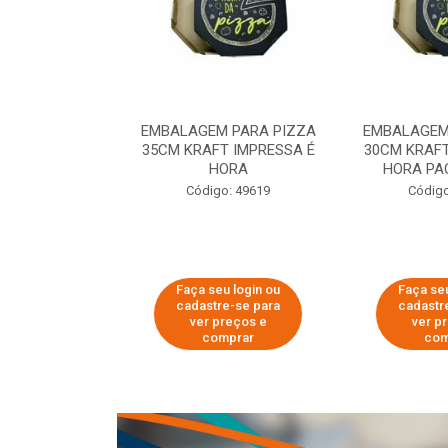
 PARA PIZZA
EMBALAGEM PARA PIZZA
EMBALAGEM
T IMPRESSA É
35CM KRAFT IMPRESSA É
30CM KRAFT
ORA
HORA
HORA PA
o: 60007
Código: 49619
Código
u login ou
Faça seu login ou
Faça seu
e-se para
cadastre-se para
cadastr
reços e
ver preços e
ver p
mprar
comprar
com