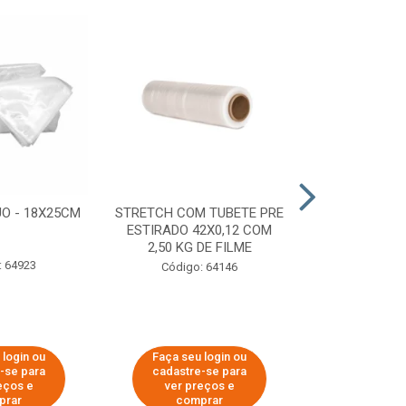
O - 18X25CM
STRETCH COM TUBETE PRE
STRETCH C
ESTIRADO 42X0,12 COM
50X0,25 COM
2,50 KG DE FILME
FIL
: 64923
Código: 64146
Código:
 login ou
Faça seu login ou
Faça seu 
-se para
cadastre-se para
cadastre
eços e
ver preços e
ver pr
prar
comprar
comp