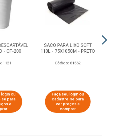
DESCARTÁVEL
SACO PARA LIXO SOFT
DISPENSER 
 - CF-200
110L - 75X105CM - PRETO
HIGIÊNICO R
ECOLÓGI
: 1121
Código: 61562
Código:
 login ou
Faça seu login ou
Faça seu 
-se para
cadastre-se para
cadastre
eços e
ver preços e
ver pr
prar
comprar
comp