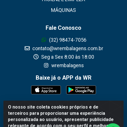
MÁQUINAS
Fale Conosco
(32) 98474-7056
contato@wrembalagens.com.br
Seg a Sex 8:00 às 18:00
wrembalagens
Baixe já o APP da WR
O nosso site coleta cookies próprios e de
WR Embalagens - R. Cel. Teodoro Gomes de Araújo, 1360 -
terceiros para proporcionar uma experiência
Grogotó - Barbacena / MG - CEP 36202-628 - CNPJ
personalizada ao usuário, apresentar publicidade
02.692.206/0001-55
relevante de acordo com o seu perfil e melhorar a