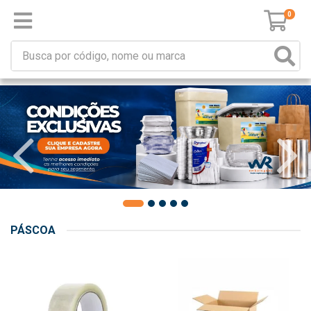
0
PÁSCOA