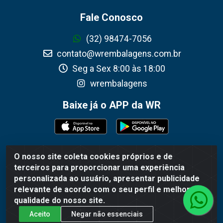
Fale Conosco
(32) 98474-7056
contato@wrembalagens.com.br
Seg a Sex 8:00 às 18:00
wrembalagens
Baixe já o APP da WR
O nosso site coleta cookies próprios e de
WR Embalagens - R. Cel. Teodoro Gomes de Araújo, 1360 -
terceiros para proporcionar uma experiência
Grogotó - Barbacena / MG - CEP 36202-628 - CNPJ
personalizada ao usuário, apresentar publicidade
02.692.206/0001-55
relevante de acordo com o seu perfil e melhorar a
qualidade do nosso site.
Aceito
Negar não essenciais