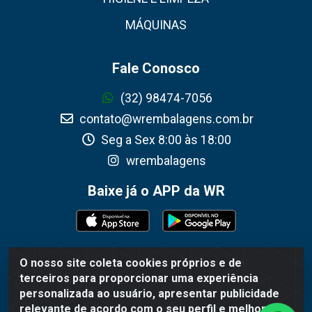
MÁQUINAS
Fale Conosco
(32) 98474-7056
contato@wrembalagens.com.br
Seg a Sex 8:00 às 18:00
wrembalagens
Baixe já o APP da WR
O nosso site coleta cookies próprios e de
WR Embalagens - R. Cel. Teodoro Gomes de Araújo, 1360 -
terceiros para proporcionar uma experiência
Grogotó - Barbacena / MG - CEP 36202-628 - CNPJ
personalizada ao usuário, apresentar publicidade
02.692.206/0001-55
relevante de acordo com o seu perfil e melhorar a