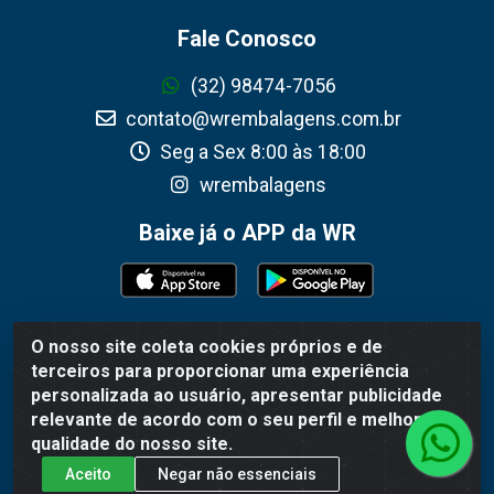
Fale Conosco
(32) 98474-7056
contato@wrembalagens.com.br
Seg a Sex 8:00 às 18:00
wrembalagens
Baixe já o APP da WR
O nosso site coleta cookies próprios e de
WR Embalagens - R. Cel. Teodoro Gomes de Araújo, 1360 -
terceiros para proporcionar uma experiência
Grogotó - Barbacena / MG - CEP 36202-628 - CNPJ
personalizada ao usuário, apresentar publicidade
02.692.206/0001-55
relevante de acordo com o seu perfil e melhorar a
qualidade do nosso site.
Aceito
Negar não essenciais