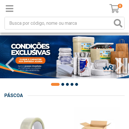
0
PÁSCOA