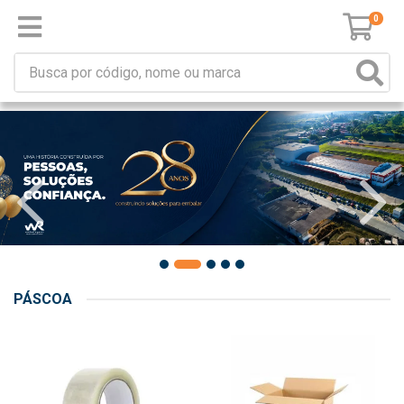
0
PÁSCOA