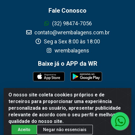
Fale Conosco
(32) 98474-7056
contato@wrembalagens.com.br
Seg a Sex 8:00 às 18:00
wrembalagens
Baixe já o APP da WR
O nosso site coleta cookies próprios e de
WR Embalagens - R. Cel. Teodoro Gomes de Araújo, 1360 -
terceiros para proporcionar uma experiência
Grogotó - Barbacena / MG - CEP 36202-628 - CNPJ
personalizada ao usuário, apresentar publicidade
02.692.206/0001-55
relevante de acordo com o seu perfil e melhorar a
qualidade do nosso site.
Aceito
Negar não essenciais