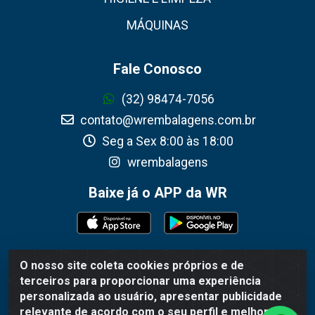
MÁQUINAS
Fale Conosco
(32) 98474-7056
contato@wrembalagens.com.br
Seg a Sex 8:00 às 18:00
wrembalagens
Baixe já o APP da WR
O nosso site coleta cookies próprios e de
WR Embalagens - R. Cel. Teodoro Gomes de Araújo, 1360 -
terceiros para proporcionar uma experiência
Grogotó - Barbacena / MG - CEP 36202-628 - CNPJ
personalizada ao usuário, apresentar publicidade
02.692.206/0001-55
relevante de acordo com o seu perfil e melhorar a