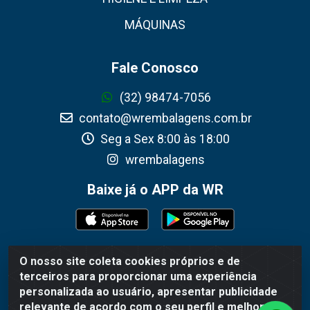
MÁQUINAS
Fale Conosco
(32) 98474-7056
contato@wrembalagens.com.br
Seg a Sex 8:00 às 18:00
wrembalagens
Baixe já o APP da WR
O nosso site coleta cookies próprios e de
WR Embalagens - R. Cel. Teodoro Gomes de Araújo, 1360 -
terceiros para proporcionar uma experiência
Grogotó - Barbacena / MG - CEP 36202-628 - CNPJ
personalizada ao usuário, apresentar publicidade
02.692.206/0001-55
relevante de acordo com o seu perfil e melhorar a