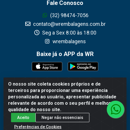
Fale Conosco
(32) 98474-7056
contato@wrembalagens.com.br
Seg a Sex 8:00 às 18:00
wrembalagens
Baixe já o APP da WR
O nosso site coleta cookies próprios e de
WR Embalagens - R. Cel. Teodoro Gomes de Araújo,
terceiros para proporcionar uma experiência
1360 - Grogotó - Barbacena / MG - CEP 36202-628 -
personalizada ao usuário, apresentar publicidade
CNPJ 02.692.206/0001-55
relevante de acordo com o seu perfil e melhorar a
qualidade do nosso site.
Aceito
Negar não essenciais
Preferências de Cookies