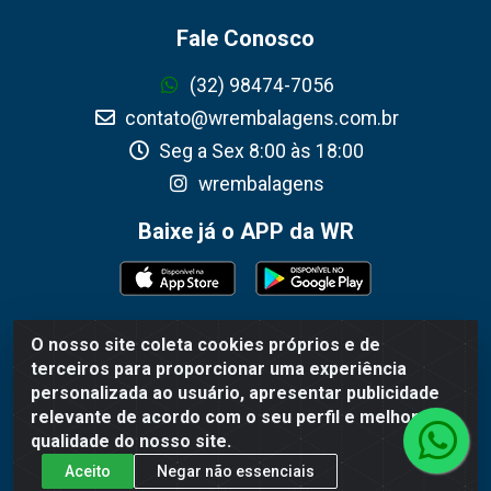
Fale Conosco
(32) 98474-7056
contato@wrembalagens.com.br
Seg a Sex 8:00 às 18:00
wrembalagens
Baixe já o APP da WR
O nosso site coleta cookies próprios e de
WR Embalagens - R. Cel. Teodoro Gomes de Araújo, 1360 -
terceiros para proporcionar uma experiência
Grogotó - Barbacena / MG - CEP 36202-628 - CNPJ
personalizada ao usuário, apresentar publicidade
02.692.206/0001-55
relevante de acordo com o seu perfil e melhorar a
qualidade do nosso site.
Aceito
Negar não essenciais