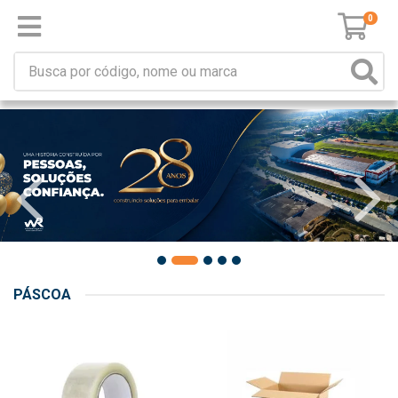
0
PÁSCOA