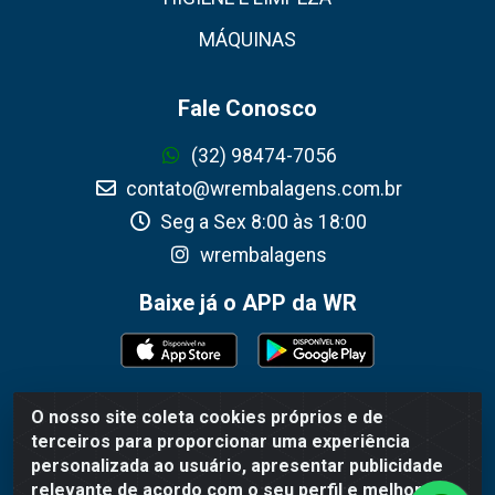
MÁQUINAS
Fale Conosco
(32) 98474-7056
contato@wrembalagens.com.br
Seg a Sex 8:00 às 18:00
wrembalagens
Baixe já o APP da WR
O nosso site coleta cookies próprios e de
WR Embalagens - R. Cel. Teodoro Gomes de Araújo, 1360 -
terceiros para proporcionar uma experiência
Grogotó - Barbacena / MG - CEP 36202-628 - CNPJ
personalizada ao usuário, apresentar publicidade
02.692.206/0001-55
relevante de acordo com o seu perfil e melhorar a