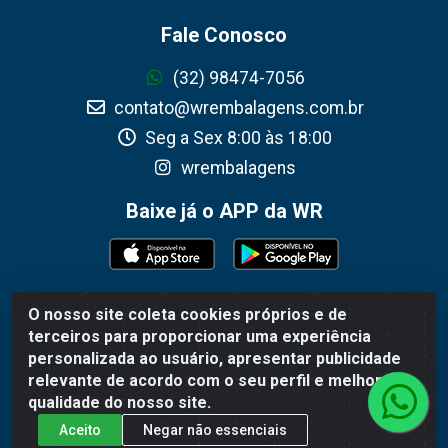
Fale Conosco
(32) 98474-7056
contato@wrembalagens.com.br
Seg a Sex 8:00 às 18:00
wrembalagens
Baixe já o APP da WR
O nosso site coleta cookies próprios e de
WR Embalagens - R. Cel. Teodoro Gomes de Araújo, 1360 -
terceiros para proporcionar uma experiência
Grogotó - Barbacena / MG - CEP 36202-628 - CNPJ
personalizada ao usuário, apresentar publicidade
02.692.206/0001-55
relevante de acordo com o seu perfil e melhorar a
qualidade do nosso site.
Aceito
Negar não essenciais