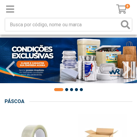
0
PÁSCOA