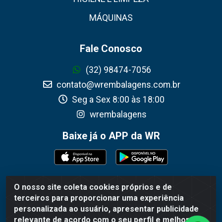
MÁQUINAS
Fale Conosco
(32) 98474-7056
contato@wrembalagens.com.br
Seg a Sex 8:00 às 18:00
wrembalagens
Baixe já o APP da WR
O nosso site coleta cookies próprios e de
WR Embalagens - R. Cel. Teodoro Gomes de Araújo, 1360 -
terceiros para proporcionar uma experiência
Grogotó - Barbacena / MG - CEP 36202-628 - CNPJ
personalizada ao usuário, apresentar publicidade
02.692.206/0001-55
relevante de acordo com o seu perfil e melhorar a