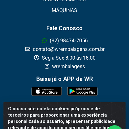
MÁQUINAS
Fale Conosco
(32) 98474-7056
contato@wrembalagens.com.br
Seg a Sex 8:00 às 18:00
wrembalagens
Baixe já o APP da WR
O nosso site coleta cookies próprios e de
WR Embalagens - R. Cel. Teodoro Gomes de Araújo, 1360 -
terceiros para proporcionar uma experiência
Grogotó - Barbacena / MG - CEP 36202-628 - CNPJ
personalizada ao usuário, apresentar publicidade
02.692.206/0001-55
relevante de acordo com o seu perfil e melhorar a