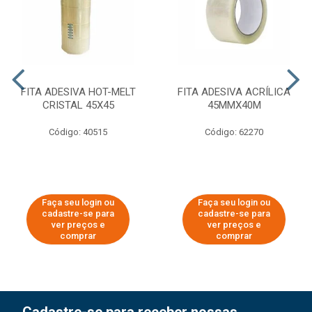
FITA ADESIVA HOT-MELT
FITA ADESIVA ACRÍLICA
CRISTAL 45X45
45MMX40M
Código: 40515
Código: 62270
Faça seu login ou
Faça seu login ou
cadastre-se para
cadastre-se para
ver preços e
ver preços e
comprar
comprar