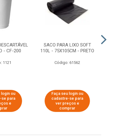
DESCARTÁVEL
SACO PARA LIXO SOFT
DISPENSER 
 - CF-200
110L - 75X105CM - PRETO
HIGIÊNICO R
ECOLÓGI
: 1121
Código: 61562
Código:
 login ou
Faça seu login ou
Faça seu 
-se para
cadastre-se para
cadastre
eços e
ver preços e
ver pr
prar
comprar
comp