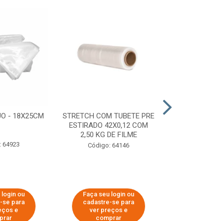
O - 18X25CM
STRETCH COM TUBETE PRE
STRETCH C
ESTIRADO 42X0,12 COM
50X0,25 COM
2,50 KG DE FILME
FIL
: 64923
Código: 64146
Código:
 login ou
Faça seu login ou
Faça seu 
-se para
cadastre-se para
cadastre
eços e
ver preços e
ver pr
prar
comprar
comp