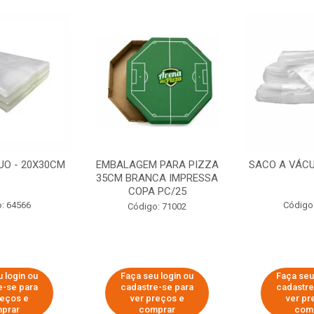
UO - 20X30CM
EMBALAGEM PARA PIZZA
SACO A VÁCU
35CM BRANCA IMPRESSA
COPA PC/25
: 64566
Código
Código: 71002
 login ou
Faça seu login ou
Faça seu
e-se para
cadastre-se para
cadastre
reços e
ver preços e
ver pr
prar
comprar
com