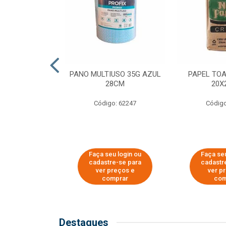
SER PARA
PANO MULTIUSO 35G AZUL
PAPEL TO
DE COPOS DE
28CM
20X
 E CAFÉ
Código: 62247
Código
o: 51281
u login ou
Faça seu login ou
Faça seu
e-se para
cadastre-se para
cadastr
reços e
ver preços e
ver p
mprar
comprar
com
Destaques