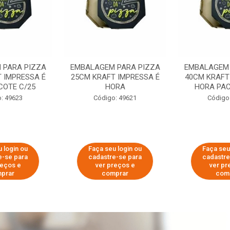
 PARA PIZZA
EMBALAGEM PARA PIZZA
EMBALAGEM 
 IMPRESSA É
25CM KRAFT IMPRESSA É
40CM KRAFT
COTE C/25
HORA
HORA PAC
: 49623
Código: 49621
Código
 login ou
Faça seu login ou
Faça seu
e-se para
cadastre-se para
cadastre
reços e
ver preços e
ver pr
prar
comprar
com