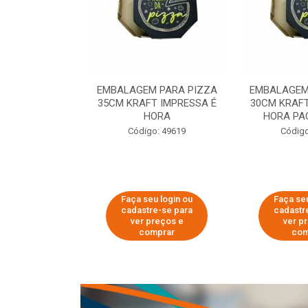
 PARA PIZZA
EMBALAGEM PARA PIZZA
EMBALAGEM
T IMPRESSA É
35CM KRAFT IMPRESSA É
30CM KRAFT
ORA
HORA
HORA PA
o: 60007
Código: 49619
Código
u login ou
Faça seu login ou
Faça seu
e-se para
cadastre-se para
cadastr
reços e
ver preços e
ver p
mprar
comprar
com