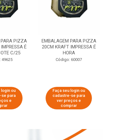
PARA PIZZA
EMBALAGEM PARA PIZZA
EMBALAGEM 
 IMPRESSA É
20CM KRAFT IMPRESSA É
35CM KRAFT 
OTE C/25
HORA
HO
: 49625
Código: 60007
Código:
 login ou
Faça seu login ou
Faça seu 
-se para
cadastre-se para
cadastre
eços e
ver preços e
ver pr
prar
comprar
comp