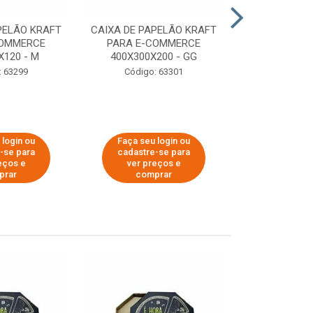
PELÃO KRAFT
CAIXA DE PAPELÃO KRAFT
CAIXA DE PA
COMMERCE
PARA E-COMMERCE
PARA E-C
X120 - M
400X300X200 - GG
200X150
: 63299
Código: 63301
Código:
 login ou
Faça seu login ou
Faça seu 
-se para
cadastre-se para
cadastre
eços e
ver preços e
ver pr
prar
comprar
comp