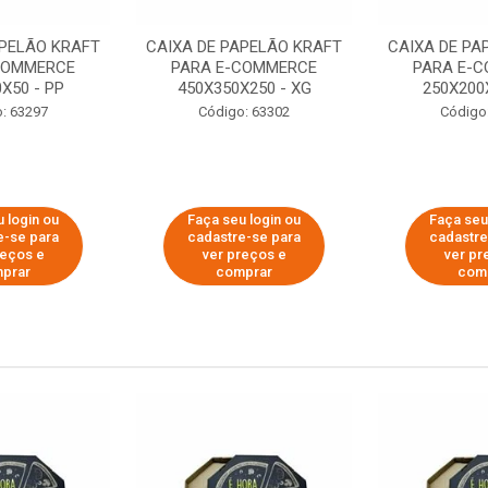
APELÃO KRAFT
CAIXA DE PAPELÃO KRAFT
CAIXA DE PA
COMMERCE
PARA E-COMMERCE
PARA E-
X50 - PP
450X350X250 - XG
250X200
: 63297
Código: 63302
Código
 login ou
Faça seu login ou
Faça seu
e-se para
cadastre-se para
cadastre
reços e
ver preços e
ver pr
prar
comprar
com