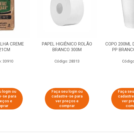
ALHA CREME
PAPEL HIGIÊNICO ROLÃO
COPO 200ML 
21CM
BRANCO 300M
PP BRANCO
: 33910
Código: 28313
Código
 login ou
Faça seu login ou
Faça seu
e-se para
cadastre-se para
cadastre
reços e
ver preços e
ver pr
prar
comprar
com