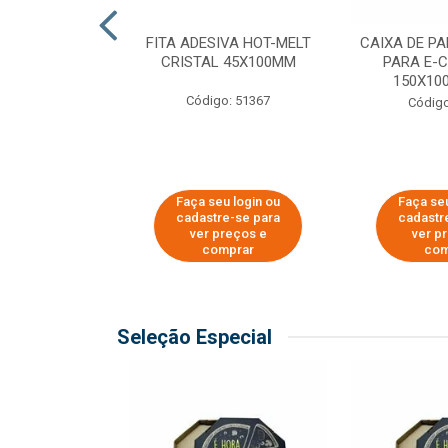
 PAPEL KRAFT
FITA ADESIVA HOT-MELT
CAIXA DE P
 - 40CM
CRISTAL 45X100MM
PARA E-
150X100
o: 23403
Código: 51367
Código
u login ou
Faça seu login ou
Faça seu
e-se para
cadastre-se para
cadastr
reços e
ver preços e
ver p
mprar
comprar
com
Seleção Especial